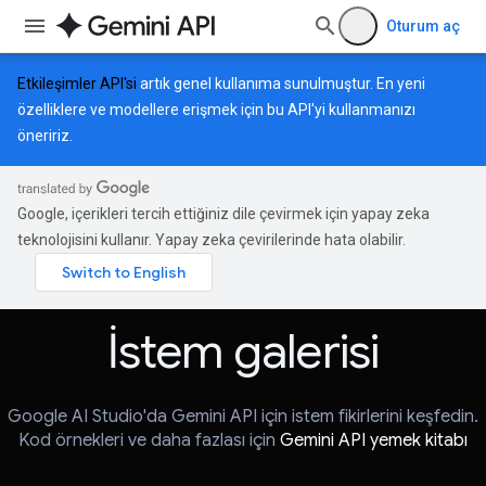
Oturum aç
Etkileşimler API'si
artık genel kullanıma sunulmuştur. En yeni
özelliklere ve modellere erişmek için bu API'yi kullanmanızı
öneririz.
Google, içerikleri tercih ettiğiniz dile çevirmek için yapay zeka
teknolojisini kullanır. Yapay zeka çevirilerinde hata olabilir.
İstem galerisi
Google AI Studio'da Gemini API için istem fikirlerini keşfedin.
Kod örnekleri ve daha fazlası için
Gemini API yemek kitabı