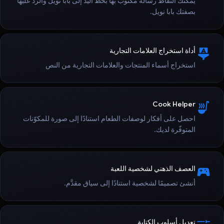
يمكنك التقاط رسالة مكتوب بها بخط اليد إلى بابا نويل والردّ عليها
بصفتك بابا نويل.
أداة استخراج العلامات التجارية
استخراج أسماء المنتجات والعلامات التجارية من النص
Cook Helper
احصل على أفكار لوصفات الطعام استنادًا إلى صورة للمكوّنات
المتوفّرة لديك.
العصف الذهني لشخصية اللعبة
أنشئ تصميمًا لشخصية استنادًا إلى سياق مقدَّم.
تعديل أسلوب الكتابة