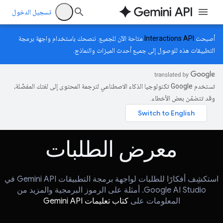
تسجيل الدخول
أصبحت
Interactions API
متاحة الآن للجميع. ننصحك باستخدام واجهة برمجة
التطبيقات هذه للوصول إلى جميع أحدث الميزات والنماذج.
تستخدم Google تكنولوجيا الذكاء الاصطناعي لترجمة المحتوى إلى لغتك المفضّلة،
وقد تتضمّن بعض الأخطاء.
معرض الطلبات
استكشِف أفكارًا للطلبات لواجهة برمجة التطبيقات Gemini API في
Google AI Studio. أمثلة على الرموز البرمجية والمزيد من
المعلومات على
كتاب تعليمات Gemini API