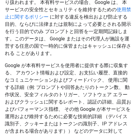
り扱われます。 本有料サービスの場合、 Google は、 本
サービスの安全性とセキュリティを維持するための
使用禁
止に関するポリシー
に対する違反を検出および防止する
目的、ならびに法律または規制によって必要とされる開示
を行う目的でのみ プロンプトと回答を一定期間記録しま
す。このデータは、 Google またはその代理人が施設を運
営する任意の国で一時的に保管またはキャッシュに保存さ
れる ことがあります。
Google が本有料サービスを使用者に提供する際に収集す
る、 アカウント情報および設定、お支払い履歴、直接的
なコミュニケーションおよびフィードバック、 使用に関
する詳細（例: プロンプトや回答あたりのトークン数、 動
作状況、安全フィルタのトリガー、ソフトウェア エラー
およびクラッシュに関するレポート、認証の詳細、品質お
よびパフォーマンス指標、 その他 Google が本サービスを
運用および維持するために必要な技術的詳細 （デバイス
識別子、クッキーまたはトークンの識別子、IP アドレス
が含まれる場合があります）） などのデータに対して