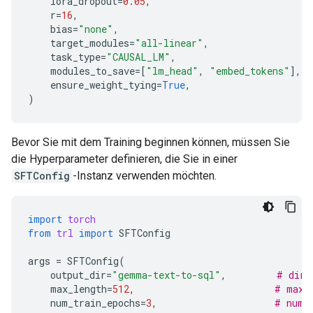
lora_dropout
=
0.05
,
r
=
16
,
bias
=
"none"
,
target_modules
=
"all-linear"
,
task_type
=
"CAUSAL_LM"
,
modules_to_save
=
[
"lm_head"
,
"embed_tokens"
],
#
ensure_weight_tying
=
True
,
)
Bevor Sie mit dem Training beginnen können, müssen Sie
die Hyperparameter definieren, die Sie in einer
SFTConfig
-Instanz verwenden möchten.
import
torch
from
trl
import
SFTConfig
args
=
SFTConfig
(
output_dir
=
"gemma-text-to-sql"
,
# dire
max_length
=
512
,
# max 
num_train_epochs
=
3
,
# numb