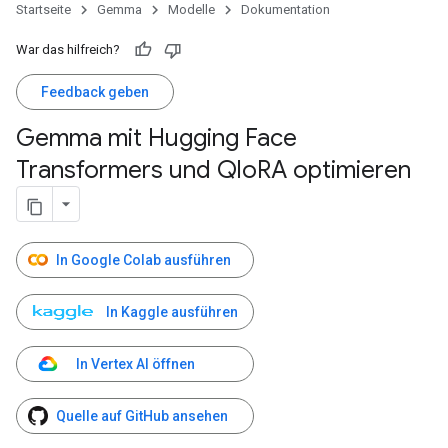
Startseite
Gemma
Modelle
Dokumentation
War das hilfreich?
Feedback geben
Gemma mit Hugging Face
Transformers und Qlo
RA optimieren
In Google Colab ausführen
In Kaggle ausführen
In Vertex AI öffnen
Quelle auf GitHub ansehen