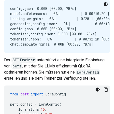
config.json: 0.00B [00:00, ?B/s]

model.safetensors:   0%|          | 0.00/10.2G [00
Loading weights:   0%|          | 0/2011 [00:00<?,
generation_config.json:   0%|          | 0.00/181 
config.json: 0.00B [00:00, ?B/s]

tokenizer_config.json: 0.00B [00:00, ?B/s]

tokenizer.json:   0%|          | 0.00/32.2M [00:00
Der
SFTTrainer
unterstützt eine integrierte Einbindung
von
peft
, mit der Sie LLMs effizient mit QLoRA
optimieren können. Sie müssen nur eine
LoraConfig
erstellen und sie dem Trainer zur Verfügung stellen.
from
peft
import
LoraConfig
peft_config
=
LoraConfig
(
lora_alpha
=
16
,