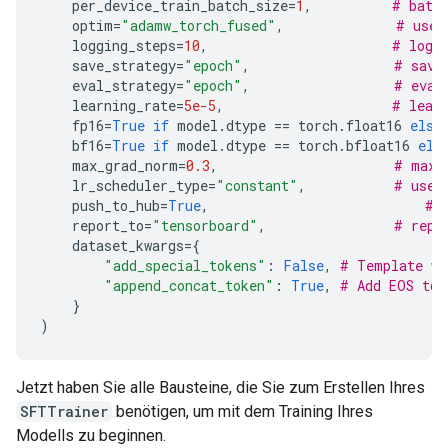
per_device_train_batch_size
=
1
,
# batc
optim
=
"adamw_torch_fused"
,
# use 
logging_steps
=
10
,
# log 
save_strategy
=
"epoch"
,
# save
eval_strategy
=
"epoch"
,
# eval
learning_rate
=
5e-5
,
# lear
fp16
=
True
if
model
.
dtype
==
torch
.
float16
else
bf16
=
True
if
model
.
dtype
==
torch
.
bfloat16
els
max_grad_norm
=
0.3
,
# max 
lr_scheduler_type
=
"constant"
,
# use 
push_to_hub
=
True
,
# 
report_to
=
"tensorboard"
,
# repo
dataset_kwargs
=
{
"add_special_tokens"
:
False
,
# Template wi
"append_concat_token"
:
True
,
# Add EOS tok
}
)
Jetzt haben Sie alle Bausteine, die Sie zum Erstellen Ihres
SFTTrainer
benötigen, um mit dem Training Ihres
Modells zu beginnen.