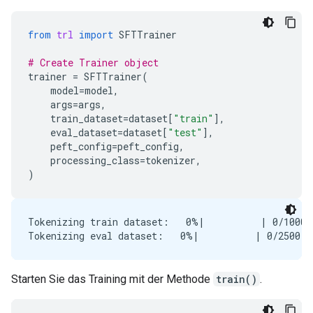
from
trl
import
SFTTrainer
# Create Trainer object
trainer
=
SFTTrainer
(
model
=
model
,
args
=
args
,
train_dataset
=
dataset
[
"train"
],
eval_dataset
=
dataset
[
"test"
],
peft_config
=
peft_config
,
processing_class
=
tokenizer
,
)
Tokenizing train dataset:   0%|          | 0/10000
Starten Sie das Training mit der Methode
train()
.