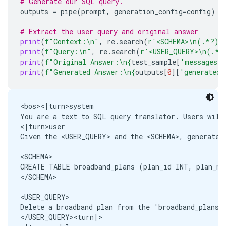
# Generate our SQL query.
outputs
=
pipe
(
prompt
,
generation_config
=
config
)
# Extract the user query and original answer
print
(
f
"Context:
\n
"
,
re
.
search
(
r
'<SCHEMA>\n(.*?)\
print
(
f
"Query:
\n
"
,
re
.
search
(
r
'<USER_QUERY>\n(.*?
print
(
f
"Original Answer:
\n
{
test_sample
[
'messages'
]
print
(
f
"Generated Answer:
\n
{
outputs
[
0
][
'generated_
<bos><|turn>system

You are a text to SQL query translator. Users will 
<|turn>user

Given the <USER_QUERY> and the <SCHEMA>, generate 
<SCHEMA>

CREATE TABLE broadband_plans (plan_id INT, plan_na
</SCHEMA>

<USER_QUERY>

Delete a broadband plan from the 'broadband_plans' 
</USER_QUERY><turn|>
