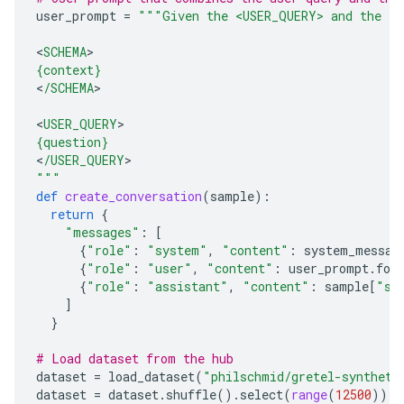
user_prompt
=
"""Given the <USER_QUERY> and the <S
<
SCHEMA
{context}
<
/SCHEMA
>

<
USER_QUERY
{question}
<
/USER_QUERY
"""
def
create_conversation
(
sample
):
return
{
"messages"
:
[
{
"role"
:
"system"
,
"content"
:
system_messag
{
"role"
:
"user"
,
"content"
:
user_prompt
.
for
{
"role"
:
"assistant"
,
"content"
:
sample
[
"sq
]
}
# Load dataset from the hub
dataset
=
load_dataset
(
"philschmid/gretel-syntheti
dataset
=
dataset
.
shuffle
()
.
select
(
range
(
12500
))