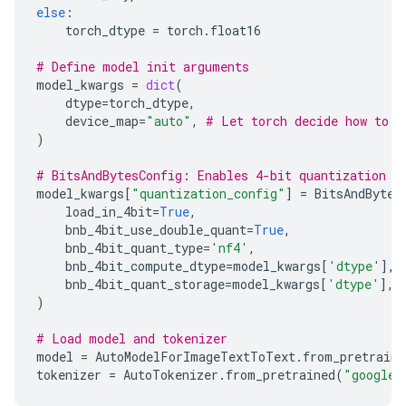
else
:
torch_dtype
=
torch
.
float16
# Define model init arguments
model_kwargs
=
dict
(
dtype
=
torch_dtype
,
device_map
=
"auto"
,
# Let torch decide how to l
)
# BitsAndBytesConfig: Enables 4-bit quantization t
model_kwargs
[
"quantization_config"
]
=
BitsAndBytes
load_in_4bit
=
True
,
bnb_4bit_use_double_quant
=
True
,
bnb_4bit_quant_type
=
'nf4'
,
bnb_4bit_compute_dtype
=
model_kwargs
[
'dtype'
],
bnb_4bit_quant_storage
=
model_kwargs
[
'dtype'
],
)
# Load model and tokenizer
model
=
AutoModelForImageTextToText
.
from_pretraine
tokenizer
=
AutoTokenizer
.
from_pretrained
(
"google/