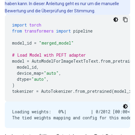
haben kann. In dieser Anleitung geht es nur um die manuelle
Bewertung und die Überprüfung der Stimmung.
import
torch
from
transformers
import
pipeline
model_id
=
"merged_model"
# Load Model with PEFT adapter
model
=
AutoModelForImageTextToText
.
from_pretraine
model_id
,
device_map
=
"auto"
,
dtype
=
"auto"
,
)
tokenizer
=
AutoTokenizer
.
from_pretrained
(
model_id
Loading weights:   0%|          | 0/2012 [00:00<?,