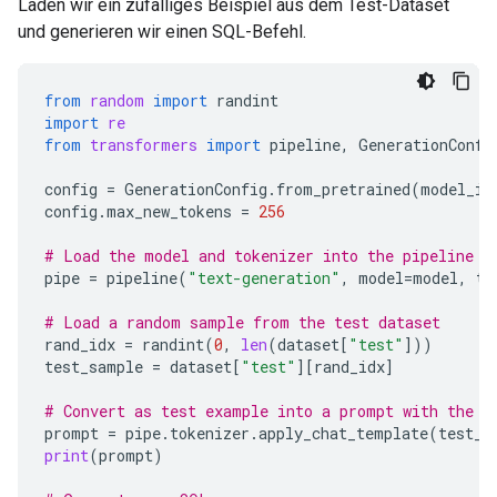
Laden wir ein zufälliges Beispiel aus dem Test-Dataset
und generieren wir einen SQL-Befehl.
from
random
import
randint
import
re
from
transformers
import
pipeline
,
GenerationConfi
config
=
GenerationConfig
.
from_pretrained
(
model_id
config
.
max_new_tokens
=
256
# Load the model and tokenizer into the pipeline
pipe
=
pipeline
(
"text-generation"
,
model
=
model
,
to
# Load a random sample from the test dataset
rand_idx
=
randint
(
0
,
len
(
dataset
[
"test"
]))
test_sample
=
dataset
[
"test"
][
rand_idx
]
# Convert as test example into a prompt with the G
prompt
=
pipe
.
tokenizer
.
apply_chat_template
(
test_s
print
(
prompt
)