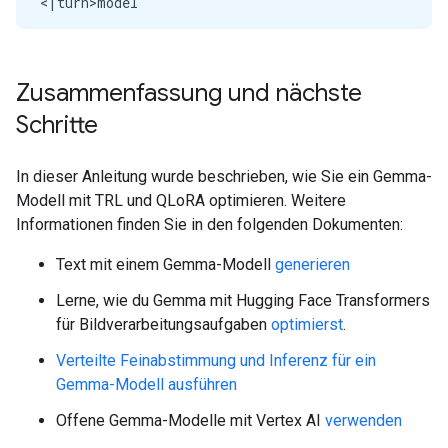
<|turn>model

Context:

 CREATE TABLE broadband_plans (plan_id INT, plan_n
Query:

Zusammenfassung und nächste
 Delete a broadband plan from the 'broadband_plans'
Schritte
Original Answer:

DELETE FROM broadband_plans WHERE plan_id = 3001;

Generated Answer:

In dieser Anleitung wurde beschrieben, wie Sie ein Gemma-
DELETE FROM broadband_plans

Modell mit TRL und QLoRA optimieren. Weitere
Informationen finden Sie in den folgenden Dokumenten:
Text mit einem Gemma-Modell
generieren
Lerne, wie du Gemma mit Hugging Face Transformers
für Bildverarbeitungsaufgaben
optimierst
.
Verteilte Feinabstimmung und Inferenz für ein
Gemma-Modell ausführen
Offene Gemma-Modelle mit Vertex AI
verwenden