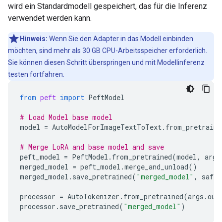
wird ein Standardmodell gespeichert, das für die Inferenz
verwendet werden kann.
Hinweis:
Wenn Sie den Adapter in das Modell einbinden
möchten, sind mehr als 30 GB CPU-Arbeitsspeicher erforderlich.
Sie können diesen Schritt überspringen und mit Modellinferenz
testen fortfahren.
from
peft
import
PeftModel
# Load Model base model
model
=
AutoModelForImageTextToText
.
from_pretraine
# Merge LoRA and base model and save
peft_model
=
PeftModel
.
from_pretrained
(
model
,
args
merged_model
=
peft_model
.
merge_and_unload
()
merged_model
.
save_pretrained
(
"merged_model"
,
safe_
processor
=
AutoTokenizer
.
from_pretrained
(
args
.
out
processor
.
save_pretrained
(
"merged_model"
)