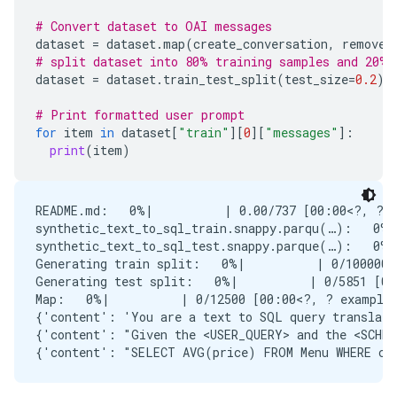
# Convert dataset to OAI messages
dataset
=
dataset
.
map
(
create_conversation
,
remove_
# split dataset into 80% training samples and 20% 
dataset
=
dataset
.
train_test_split
(
test_size
=
0.2
)
# Print formatted user prompt
for
item
in
dataset
[
"train"
][
0
][
"messages"
]:
print
(
item
)
README.md:   0%|          | 0.00/737 [00:00<?, ?B/
synthetic_text_to_sql_train.snappy.parqu(…):   0%|
synthetic_text_to_sql_test.snappy.parque(…):   0%|
Generating train split:   0%|          | 0/100000 
Generating test split:   0%|          | 0/5851 [00
Map:   0%|          | 0/12500 [00:00<?, ? examples
{'content': 'You are a text to SQL query translato
{'content': "Given the <USER_QUERY> and the <SCHEM