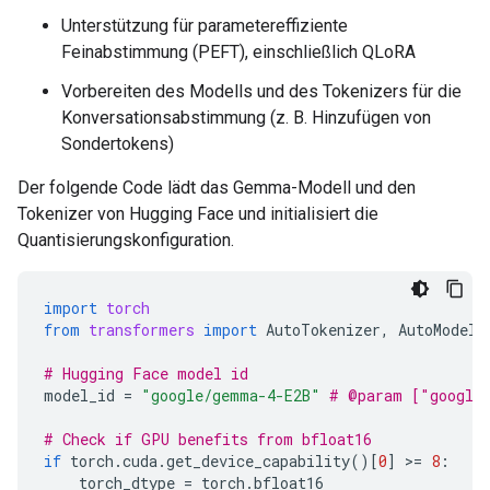
Unterstützung für parametereffiziente
Feinabstimmung (PEFT), einschließlich QLoRA
Vorbereiten des Modells und des Tokenizers für die
Konversationsabstimmung (z. B. Hinzufügen von
Sondertokens)
Der folgende Code lädt das Gemma-Modell und den
Tokenizer von Hugging Face und initialisiert die
Quantisierungskonfiguration.
import
torch
from
transformers
import
AutoTokenizer
,
AutoModelF
# Hugging Face model id
model_id
=
"google/gemma-4-E2B"
# @param ["google
# Check if GPU benefits from bfloat16
if
torch
.
cuda
.
get_device_capability
()[
0
]
 >
=
8
:
torch_dtype
=
torch
.
bfloat16