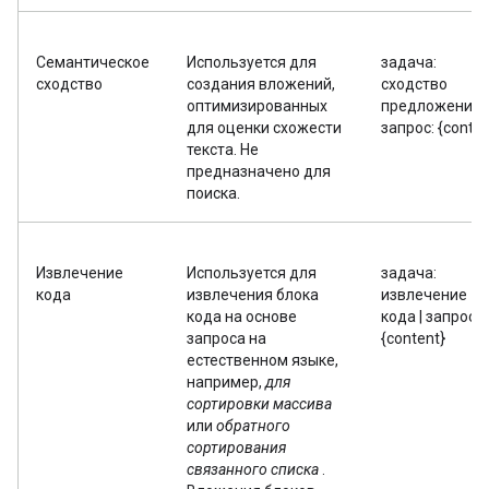
Семантическое
Используется для
задача:
сходство
создания вложений,
сходство
оптимизированных
предложений |
для оценки схожести
запрос: {conten
текста. Не
предназначено для
поиска.
Извлечение
Используется для
задача:
кода
извлечения блока
извлечение
кода на основе
кода | запрос:
запроса на
{content}
естественном языке,
например,
для
сортировки массива
или
обратного
сортирования
связанного списка
.