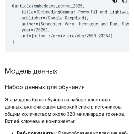
@article{embedding_gemma_2025,

    title={EmbeddingGemma: Powerful and Lightweight
    publisher={Google DeepMind},

    author={Schechter Vera, Henrique and Dua, Sahil
    year={2025},

    url={https://arxiv.org/abs/2509.20354}

Модель данных
Набор данных для обучения
Эта модель была обучена на наборе текстовых
данных, включающем широкий спектр источников,
общим количеством около 320 миллиардов токенов.
Вот её ключевые компоненты:
Веб-документы
: Разнообразная коллекция веб-