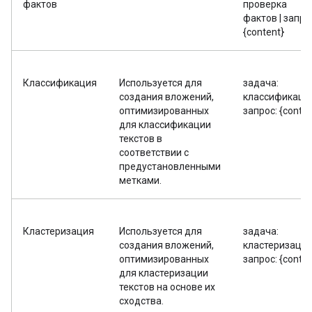
фактов
проверка
фактов | запро
{content}
Классификация
Используется для
задача:
создания вложений,
классификация
оптимизированных
запрос: {conten
для классификации
текстов в
соответствии с
предустановленными
метками.
Кластеризация
Используется для
задача:
создания вложений,
кластеризация 
оптимизированных
запрос: {conten
для кластеризации
текстов на основе их
сходства.