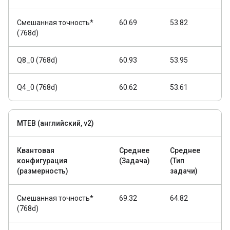
Смешанная точность*
60.69
53.82
(768d)
Q8_0 (768d)
60.93
53.95
Q4_0 (768d)
60.62
53.61
MTEB (английский, v2)
Квантовая
Среднее
Среднее
конфигурация
(Задача)
(Тип
(размерность)
задачи)
Смешанная точность*
69.32
64.82
(768d)