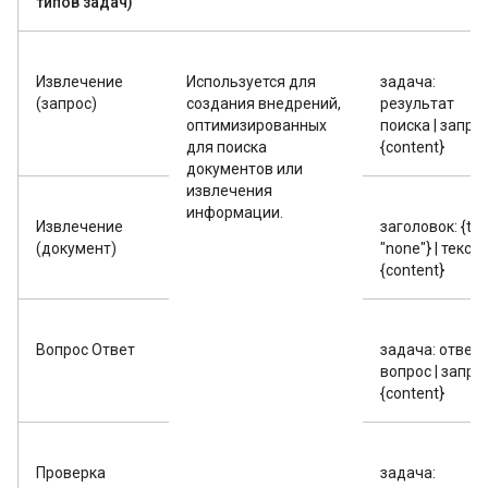
типов задач)
Извлечение
Используется для
задача:
(запрос)
создания внедрений,
результат
оптимизированных
поиска | запрос
для поиска
{content}
документов или
извлечения
информации.
Извлечение
заголовок: {title
(документ)
"none"} | текст:
{content}
Вопрос Ответ
задача: ответ 
вопрос | запрос
{content}
Проверка
задача: