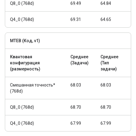
Q8_0 (768d)
69.49
64.84
Q4_0 (768d)
69.31
64.65
MTEB (Код, v1)
Квантовая
Среднее
Среднее
конфигурация
(Задача)
(Тип
(размерность)
задачи)
Смешанная точность*
68.03
68.03
(768d)
Q8_0 (768d)
68.70
68.70
Q4_0 (768d)
67.99
67.99