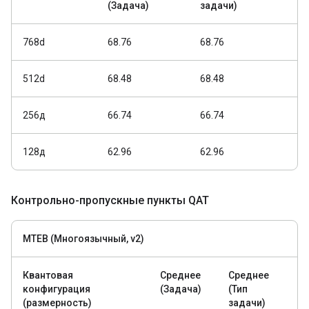
(Задача)
задачи)
768d
68.76
68.76
512d
68.48
68.48
256д
66.74
66.74
128д
62.96
62.96
Контрольно-пропускные пункты QAT
MTEB (Многоязычный, v2)
Квантовая
Среднее
Среднее
конфигурация
(Задача)
(Тип
(размерность)
задачи)