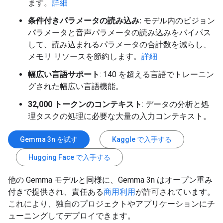
ます。
詳細
条件付きパラメータの読み込み:
モデル内のビジョン
パラメータと音声パラメータの読み込みをバイパス
して、読み込まれるパラメータの合計数を減らし、
メモリ リソースを節約します。
詳細
幅広い言語サポート
: 140 を超える言語でトレーニン
グされた幅広い言語機能。
32,000 トークンのコンテキスト
: データの分析と処
理タスクの処理に必要な大量の入力コンテキスト。
Gemma 3n を試す
Kaggle で入手する
Hugging Face で入手する
他の Gemma モデルと同様に、Gemma 3n はオープン重み
付きで提供され、責任ある
商用利用
が許可されています。
これにより、独自のプロジェクトやアプリケーションにチ
ューニングしてデプロイできます。