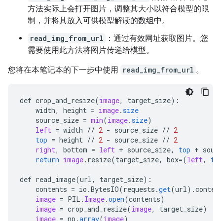
方法实际上会打开图片，调整其大小以符合模型的限
制，并将其放入可供模型解读的数组中。
read_img_from_url
：通过有效网址获取图片。您
需要使用此方法将图片传递给模型。
您将在本笔记本的下一步中使用
read_img_from_url
。
def
crop_and_resize
(
image
,
target_size
)
:
width
,
height
=
image
.
size
source_size
=
min
(
image
.
size
)
left
=
width
//
2
-
source_size
//
2
top
=
height
//
2
-
source_size
//
2
right
,
bottom
=
left
+
source_size
,
top
+
sour
return
image
.
resize
(
target_size
,
box
=
(
left
,
to
def
read_image
(
url
,
target_size
)
:
contents
=
io
.
BytesIO
(
requests
.
get
(
url
).
conten
image
=
PIL
.
Image
.
open
(
contents
)
image
=
crop_and_resize
(
image
,
target_size
)
image
=
np
.
array
(
image
)