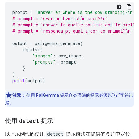
prompt
=
'answer en where is the cow standing?
\n
'
# prompt = 'svar no hvor står kuen?\n'
# prompt = 'answer fr quelle couleur est le ciel?\
# prompt = 'responda pt qual a cor do animal?\n'
output
=
paligemma
.
generate
(
inputs
=
{
"images"
:
cow_image
,
"prompts"
:
prompt
,
}
)
print
(
output
)
注意
：
使用 PaliGemma 提示命令语法的提示必须以“
\n
”字符结
尾。
使用
detect
提示
以下示例代码使用
detect
提示语法在提供的图片中定位