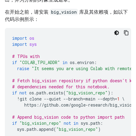
在开始之前，请安装
big_vision
库及其依赖项，如以下
代码示例所示：
import
os
import
sys
# TPUs with
if
"COLAB_TPU_ADDR"
in
os
.
environ
:
raise
"It seems you are using Colab with remote 
# Fetch big_vision repository if python doesn't kn
# dependencies needed for this notebook.
if
not
os
.
path
.
exists
(
"big_vision_repo"
):
!
git
clone
--
quiet
--
branch
=
main
--
depth
=
1
 \

https
:
//
github
.
com
/
google
-
research
/
big_vision
# Append big_vision code to python import path
if
"big_vision_repo"
not
in
sys
.
path
:
sys
.
path
.
append
(
"big_vision_repo"
)