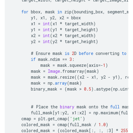
for
bbox
,
mask
in
zip
(
bounding_box
,
segment_ma
y1
,
x1
,
y2
,
x2
=
bbox
x1
=
int
(
x1
*
target_width
)
y1
=
int
(
y1
*
target_height
)
x2
=
int
(
x2
*
target_width
)
y2
=
int
(
y2
*
target_height
)
#
Ensure
mask
is
2
D
before
converting
to
I
if
mask
.
ndim
==
3
:
mask
=
mask
.
squeeze
(
axis
=-
1
)
mask
=
Image
.
fromarray
(
mask
)
mask
=
mask
.
resize
((
x2
-
x1
,
y2
-
y1
),
res
mask
=
np
.
array
(
mask
)
binary_mask
=
(
mask
 > 
0.5
).
astype
(
np
.
uint8
#
Place
the
binary
mask
onto
the
full
mask
full_mask
[
y1:y2, x1:x2
]
=
np
.
maximum
(
full_
cmap
=
plt
.
get_cmap
(
'jet'
)
colored_mask
=
cmap
(
full_mask
/
1.0
)
colored_mask
=
(
colored_mask
[
:, :, :3
]
*
255
).