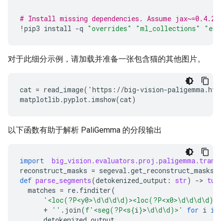
# Install missing dependencies. Assume jax~=0.4.25
!
pip3
install
-
q
"overrides"
"ml_collections"
"ein
对于此细分示例，请加载并准备一张包含猫的其他图片。
cat = read_image('https://big-vision-paligemma.hf.
以下函数有助于解析 PaliGemma 的分段输出
import
big_vision.evaluators.proj.paligemma.trans
reconstruct_masks
=
segeval
.
get_reconstruct_masks
(
def
parse_segments
(
detokenized_output
:
str
)
-
> 
tup
matches
=
re
.
finditer
(
'<loc(?P<y0>\d\d\d\d)><loc(?P<x0>\d\d\d\d)>
+
''
.
join
(
f
'<seg(?P<s
{
i
}
>
\d\d\d)>'
for
i
in
detokenized_output
,