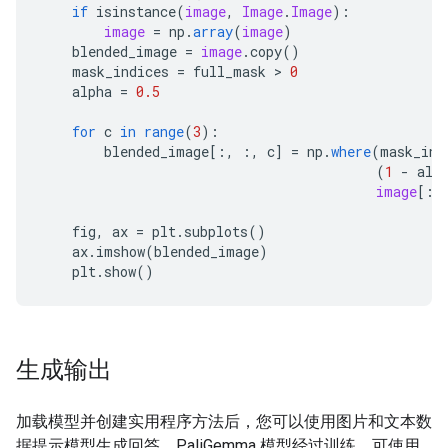
if
isinstance
(
image
,
Image
.
Image
)
:
image
=
np
.
array
(
image
)
blended_image
=
image
.
copy
()
mask_indices
=
full_mask
 > 
0
alpha
=
0.5
for
c
in
range
(
3
)
:
blended_image
[
:, :, c
]
=
np
.
where
(
mask_ind
(
1
-
alp
image
[
:,
fig
,
ax
=
plt
.
subplots
()
ax
.
imshow
(
blended_image
)
plt
.
show
()
生成输出
加载模型并创建实用程序方法后，您可以使用图片和文本数
据提示模型生成回答。PaliGemma 模型经过训练，可使用