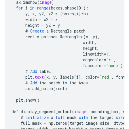
ax
.
imshow
(
image
)
for
i
in
range
(
boxes
.
shape
[
0
]
)
:
y
,
x
,
y2
,
x2
=
(
boxes
[
i
]*
h
)
width
=
x2
-
x
height
=
y2
-
y
#
Create
a
Rectangle
patch
rect
=
patches
.
Rectangle
((
x
,
y
),
width
,
height
,
linewidth
=
1
,
edgecolor
=
'r'
,
facecolor
=
'none'
)
#
Add
label
plt
.
text
(
x
,
y
,
labels
[
i
]
,
color
=
'red'
,
fonts
#
Add
the
patch
to
the
Axes
ax
.
add_patch
(
rect
)
plt
.
show
()
def
display_segment_output
(
image
,
bounding_box
,
se
#
Initialize
a
full
mask
with
the
target
size
full_mask
=
np
.
zeros
(
target_image_size
,
dtype
=
target_width
,
target_height
=
target_image_siz