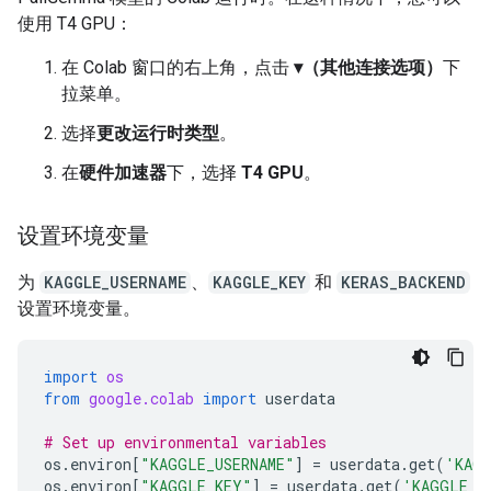
使用 T4 GPU：
在 Colab 窗口的右上角，点击
▾（其他连接选项）
下
拉菜单。
选择
更改运行时类型
。
在
硬件加速器
下，选择
T4 GPU
。
设置环境变量
为
KAGGLE_USERNAME
、
KAGGLE_KEY
和
KERAS_BACKEND
设置环境变量。
import
os
from
google.colab
import
userdata
# Set up environmental variables
os
.
environ
[
"KAGGLE_USERNAME"
]
=
userdata
.
get
(
'KAGG
os
.
environ
[
"KAGGLE_KEY"
]
=
userdata
.
get
(
'KAGGLE_K