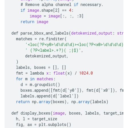
#
Remove
alpha
channel
if
necessary
.
if
image
.
shape
[
2
]
==
4
:
image
=
image
[
:, :, :3
]
return
image
def
parse_bbox_and_labels
(
detokenized_output
:
str
)
matches
=
re
.
finditer
(
'<loc(?P<y0>\d\d\d\d)><loc(?P<x0>\d\d\d\d)>
' (?P<label>.+?)( ;|$)'
,
detokenized_output
,
)
labels
,
boxes
=
[]
,
[]
fmt
=
lambda
x
:
float
(
x
)
/
1024.0
for
m
in
matches
:
d
=
m
.
groupdict
()
boxes
.
append
(
[
fmt(d['y0'
]
),
fmt
(
d
[
'x0'
]
),
fmt
labels
.
append
(
d
[
'label'
]
)
return
np
.
array
(
boxes
),
np
.
array
(
labels
)
def
display_boxes
(
image
,
boxes
,
labels
,
target_ima
h
,
l
=
target_size
fig
,
ax
=
plt
.
subplots
()