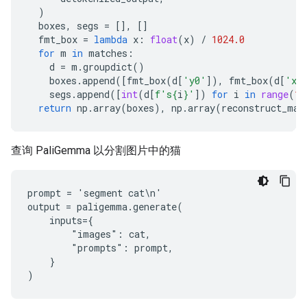
)
boxes
,
segs
=
[],
[]
fmt_box
=
lambda
x
:
float
(
x
)
/
1024.0
for
m
in
matches
:
d
=
m
.
groupdict
()
boxes
.
append
([
fmt_box
(
d
[
'y0'
]),
fmt_box
(
d
[
'x0
segs
.
append
([
int
(
d
[
f
's
{
i
}
'
])
for
i
in
range
(
16
return
np
.
array
(
boxes
),
np
.
array
(
reconstruct_mas
查询 PaliGemma 以分割图片中的猫
prompt = 'segment cat\n'

output = paligemma.generate(

    inputs={

        "images": cat,

        "prompts": prompt,

    }
