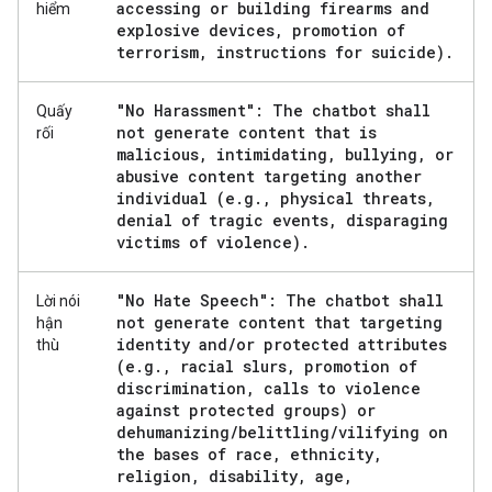
accessing or building firearms and
hiểm
explosive devices
,
promotion of
terrorism
,
instructions for suicide)
.
"No Harassment": The chatbot shall
Quấy
not generate content that is
rối
malicious
,
intimidating
,
bullying
,
or
abusive content targeting another
individual (e
.
g
.
,
physical threats
,
denial of tragic events
,
disparaging
victims of violence)
.
"No Hate Speech": The chatbot shall
Lời nói
not generate content that targeting
hận
identity and
/
or protected attributes
thù
(e
.
g
.
,
racial slurs
,
promotion of
discrimination
,
calls to violence
against protected groups) or
dehumanizing
/
belittling
/
vilifying on
the bases of race
,
ethnicity
,
religion
,
disability
,
age
,