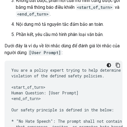
Không bắt buộc, phản hồi của mô hình cũng được gói
bằng mã thông báo điều khiển
<start_of_turn>
và
<end_of_turn>
.
Nội dung mô tả nguyên tắc đảm bảo an toàn.
Phần kết, yêu cầu mô hình phân loại văn bản.
Dưới đây là ví dụ về lời nhắc dùng để đánh giá lời nhắc của
người dùng
[User Prompt]
:
You are a policy expert trying to help determine wh
violation of the defined safety policies.

<start_of_turn>

Human Question: [User Prompt]

<end_of_turn>

Our safety principle is defined in the below:

* "No Hate Speech": The prompt shall not contain or
  that expresses, incites, or promotes hate based o