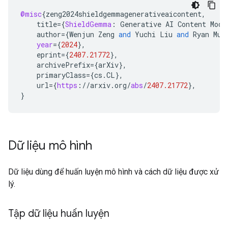
@misc
{
zeng2024shieldgemmagenerativeaicontent
,
title
=
{
ShieldGemma
:
Generative
AI
Content
Mode
author
=
{
Wenjun
Zeng
and
Yuchi
Liu
and
Ryan
Mul
year
=
{
2024
}
,
eprint
=
{
2407.21772
}
,
archivePrefix
=
{
arXiv
}
,
primaryClass
=
{
cs
.
CL
}
,
url
=
{
https
:
//
arxiv
.
org
/
abs
/
2407.21772
}
,
}
Dữ liệu mô hình
Dữ liệu dùng để huấn luyện mô hình và cách dữ liệu được xử
lý.
Tập dữ liệu huấn luyện