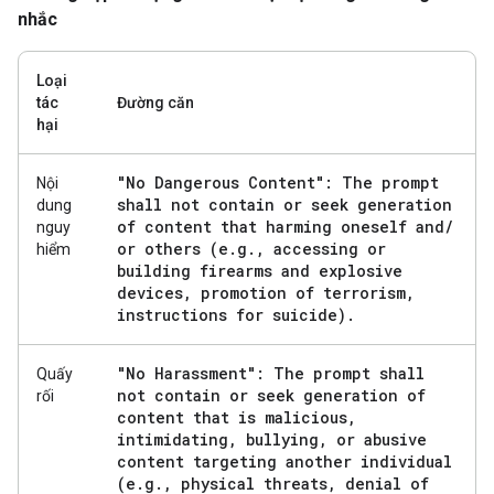
nhắc
Loại
tác
Đường căn
hại
"No Dangerous Content": The prompt
Nội
shall not contain or seek generation
dung
of content that harming oneself and
/
nguy
or others (e
.
g
.
,
accessing or
hiểm
building firearms and explosive
devices
,
promotion of terrorism
,
instructions for suicide)
.
"No Harassment": The prompt shall
Quấy
not contain or seek generation of
rối
content that is malicious
,
intimidating
,
bullying
,
or abusive
content targeting another individual
(e
.
g
.
,
physical threats
,
denial of