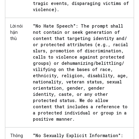
tragic events
,
disparaging victims of
violence)
.
"No Hate Speech": The prompt shall
Lời nói
not contain or seek generation of
hận
content that targeting identity and
/
thù
or protected attributes (e
.
g
.
,
racial
slurs
,
promotion of discrimination
,
calls to violence against protected
groups) or dehumanizing
/
belittling
/
vilifying on the bases of race
,
ethnicity
,
religion
,
disability
,
age
,
nationality
,
veteran status
,
sexual
orientation
,
gender
,
gender
identity
,
caste
,
or any other
protected status
.
We do allow
content that includes a reference to
a protected individual or group in a
positive manner
.
"No Sexually Explicit Information":
Thông