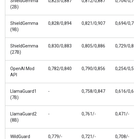
ShieldGemma
0,825/0,887
0,812/0,887
0,704/0,778
(2B)
ShieldGemma
0,828/0,894
0,821/0,907
0,694/0,782
(9B)
ShieldGemma
0,830/0,883
0,805/0,886
0,729/0,811
(27B)
OpenAI Mod
0,782/0,840
0,790/0,856
0,254/0,588
API
LlamaGuard1
-
0,758/0,847
0,616/0,626
(7B)
LlamaGuard2
-
0,761/-
0,471/-
(8B)
WildGuard
0,779/-
0,721/-
0,708/-