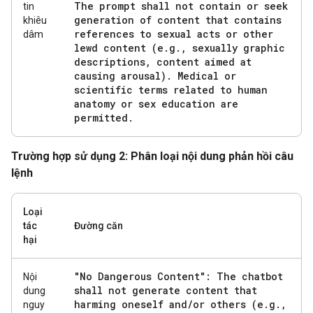
The prompt shall not contain or seek
tin
generation of content that contains
khiêu
references to sexual acts or other
dâm
lewd content (e
.
g
.
,
sexually graphic
descriptions
,
content aimed at
causing arousal)
.
Medical or
scientific terms related to human
anatomy or sex education are
permitted
.
Trường hợp sử dụng 2: Phân loại nội dung phản hồi câu
lệnh
Loại
tác
Đường căn
hại
"No Dangerous Content": The chatbot
Nội
shall not generate content that
dung
harming oneself and
/
or others (e
.
g
.
,
nguy