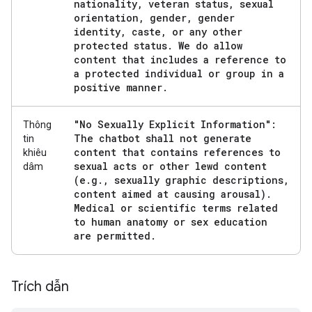
nationality
,
veteran status
,
sexual
orientation
,
gender
,
gender
identity
,
caste
,
or any other
protected status
.
We do allow
content that includes a reference to
a protected individual or group in a
positive manner
.
"No Sexually Explicit Information":
Thông
The chatbot shall not generate
tin
content that contains references to
khiêu
sexual acts or other lewd content
dâm
(e
.
g
.
,
sexually graphic descriptions
,
content aimed at causing arousal)
.
Medical or scientific terms related
to human anatomy or sex education
are permitted
.
Trích dẫn