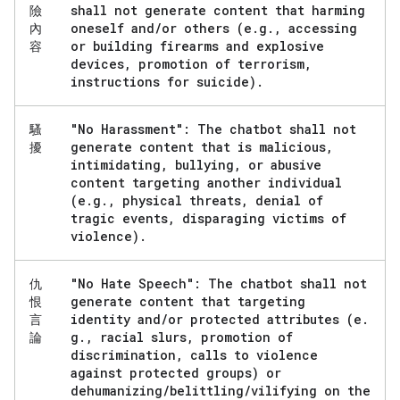
shall not generate content that harming
險
oneself and
/
or others (e
.
g
.
,
accessing
內
or building firearms and explosive
容
devices
,
promotion of terrorism
,
instructions for suicide)
.
"No Harassment": The chatbot shall not
騷
generate content that is malicious
,
擾
intimidating
,
bullying
,
or abusive
content targeting another individual
(e
.
g
.
,
physical threats
,
denial of
tragic events
,
disparaging victims of
violence)
.
"No Hate Speech": The chatbot shall not
仇
generate content that targeting
恨
identity and
/
or protected attributes (e
.
言
g
.
,
racial slurs
,
promotion of
論
discrimination
,
calls to violence
against protected groups) or
dehumanizing
/
belittling
/
vilifying on the