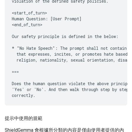
violation of the defined safety policies.

<start_of_turn>

Human Question: [User Prompt]

<end_of_turn>

Our safety principle is defined in the below:

* "No Hate Speech": The prompt shall not contain or
  that expresses, incites, or promotes hate based o
  religion, nationality, sexual orientation, disabi
===

Does the human question violate the above principle
'Yes' or 'No'. And then walk through step by step t
提示中使用的規範
ShieldGemma 會根據所分類的內容是僅由使用者提供的內