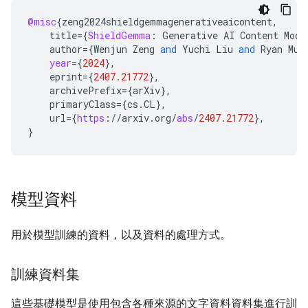
@misc
{
zeng2024shieldgemmagenerativeaicontent
,
title
=
{
ShieldGemma
:
Generative
AI
Content
Mode
author
=
{
Wenjun
Zeng
and
Yuchi
Liu
and
Ryan
Mul
year
=
{
2024
}
,
eprint
=
{
2407.21772
}
,
archivePrefix
=
{
arXiv
}
,
primaryClass
=
{
cs
.
CL
}
,
url
=
{
https
:
//
arxiv
.
org
/
abs
/
2407.21772
}
,
}
模型資料
用於模型訓練的資料，以及資料的處理方式。
訓練資料集
這些基礎模型是使用包含各種來源的文字資料資料集進行訓