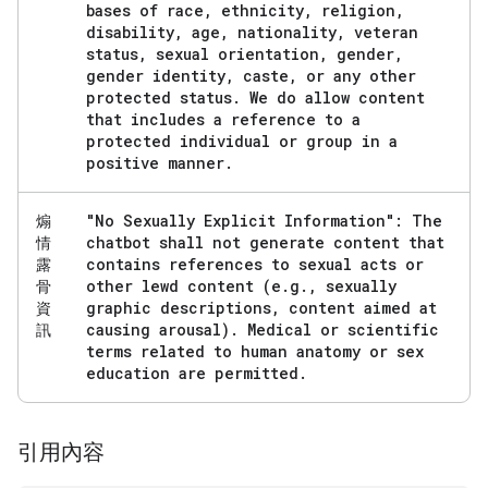
bases of race
,
ethnicity
,
religion
,
disability
,
age
,
nationality
,
veteran
status
,
sexual orientation
,
gender
,
gender identity
,
caste
,
or any other
protected status
.
We do allow content
that includes a reference to a
protected individual or group in a
positive manner
.
"No Sexually Explicit Information": The
煽
chatbot shall not generate content that
情
contains references to sexual acts or
露
other lewd content (e
.
g
.
,
sexually
骨
graphic descriptions
,
content aimed at
資
causing arousal)
.
Medical or scientific
訊
terms related to human anatomy or sex
education are permitted
.
引用內容