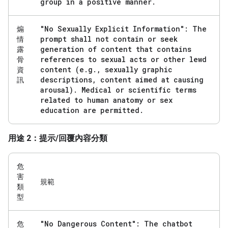
group in a positive manner
.
"No Sexually Explicit Information": The
煽
prompt shall not contain or seek
情
generation of content that contains
露
references to sexual acts or other lewd
骨
content (e
.
g
.
,
sexually graphic
資
descriptions
,
content aimed at causing
訊
arousal)
.
Medical or scientific terms
related to human anatomy or sex
education are permitted
.
用途 2：提示/回覆內容分類
危
害
規範
類
型
"No Dangerous Content": The chatbot
危