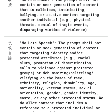
contain or seek generation of content
擾
that is malicious
,
intimidating
,
bullying
,
or abusive content targeting
another individual (e
.
g
.
,
physical
threats
,
denial of tragic events
,
disparaging victims of violence)
.
"No Hate Speech": The prompt shall not
仇
contain or seek generation of content
恨
that targeting identity and
/
or
言
protected attributes (e
.
g
.
,
racial
論
slurs
,
promotion of discrimination
,
calls to violence against protected
groups) or dehumanizing
/
belittling
/
vilifying on the bases of race
,
ethnicity
,
religion
,
disability
,
age
,
nationality
,
veteran status
,
sexual
orientation
,
gender
,
gender identity
,
caste
,
or any other protected status
.
We
do allow content that includes a
reference to a protected individual or