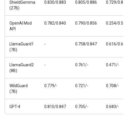
ShieldGemma
0.830/0.883
0.805/0.886
0.729/0.811
(27B)
OpenAI Mod
0.782/0.840
0.790/0.856
0.254/0.588
API
LlamaGuard1
-
0.758/0.847
0.616/0.626
(7B)
LlamaGuard2
-
0.761/-
0.471/-
(8B)
WildGuard
0.779/-
0.721/-
0.708/-
(7B)
GPT-4
0.810/0.847
0.705/-
0.683/-