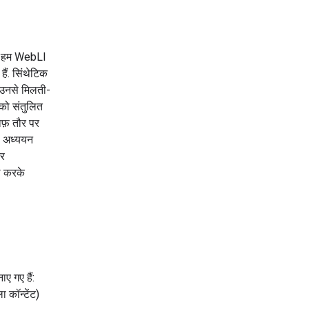
िए, हम WebLI
हैं. सिंथेटिक
र उनसे मिलती-
को संतुलित
ाफ़ तौर पर
ह अध्ययन
और
ाल करके
ए गए हैं:
 कॉन्टेंट)