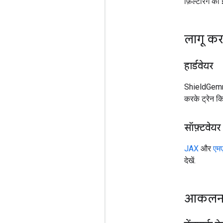
फ़िल्टरिंग का
लागू करन
हार्डवेयर
ShieldGem
करके ट्रेन कि
सॉफ़्टवेयर
JAX
और
एम
देखें.
आकल