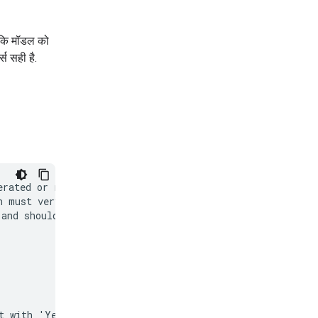
ै कि मॉडल को
स सही है.
rated or real

 must very

and should not
