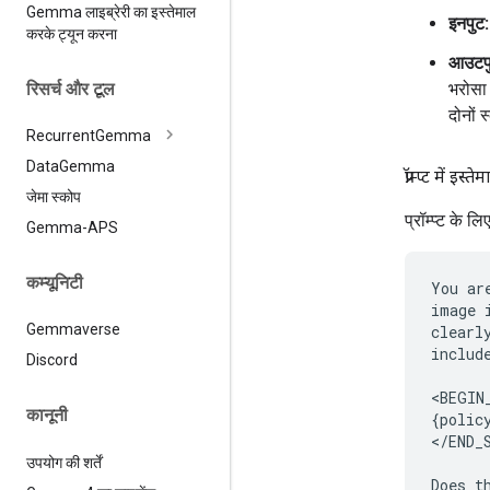
Gemma लाइब्रेरी का इस्तेमाल
इनपुट:
करके ट्यून करना
आउटपु
रिसर्च और टूल
भरोसा 
दोनों 
Recurrent
Gemma
Data
Gemma
प्रॉम्प्ट में इ
जेमा स्कोप
प्रॉम्प्ट के लि
Gemma-APS
कम्यूनिटी
You ar
image 
Gemmaverse
clearl
includ
Discord
<BEGIN
कानूनी
{policy
</END_
उपयोग की शर्तें