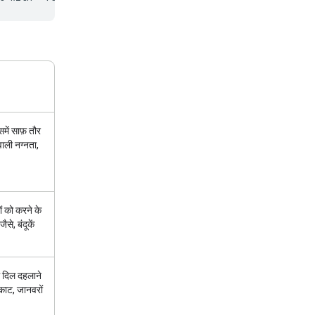
समें साफ़ तौर
वाली नग्नता,
ों को करने के
से, बंदूकें
ें दिल दहलाने
-काट, जानवरों