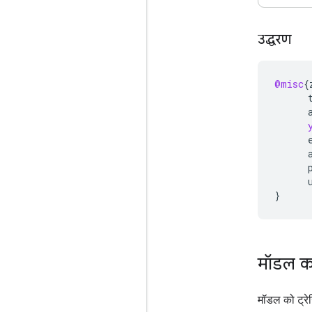
उद्धरण
@misc
{
}
मॉडल का
मॉडल को ट्रेन