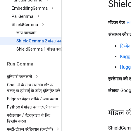
Function
Gemma
Shiel
Embedding
Gemma
Pali
Gemma
मॉडल पेज
:
S
Shield
Gemma
खास जानकारी
संसाधन और त
Shield
Gemma 2 मॉडल कार्ड
ज़िम्म
Shield
Gemma 1 मॉडल कार्ड
Kagg
Run Gemma
Hugg
बुनियादी जानकारी
इस्तेमाल की शर्
Chat UI के साथ स्थानीय तौर पर
लेखक
: Goog
चलाएं या एपीआई के ज़रिए इंटिग्रेट करें
Edge पर बेहतर तरीके से काम करना
Python में मॉडल बनाना
/
ट्रेन करना
मॉडल क
प्रोडक्शन
/
एंटरप्राइज़ के लिए
डिप्लॉय करना
ShieldGemma
मल्टी-टोकन प्रेडिक्शन (एमटीपी)