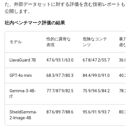
た、外部データセットに対する評価を含む技術レポートも
公開します。
社内ベンチマーク評価の結果
性的に露骨な
危険なコンテ
暴力
モデル
表現
ンツ
虐な
LlavaGuard 7B
47.6/93.1/63.0
67.8/47.2/55.7
36.8/
GPT-4o mini
68.3/97.7/80.3
84.4/99.0/91.0
40.2/
Gemma-3-4B-
77.7/87.9/82.5
75.9/94.5/84.2
78.2/
IT
ShieldGemma-
87.6/89.7/88.6
95.6/91.9/93.7
80.3/
2-Image-4B