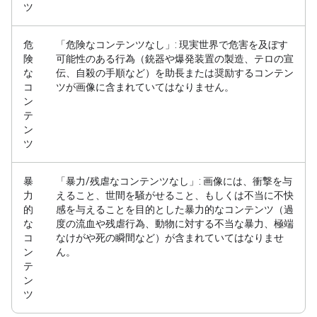
ツ
危
「危険なコンテンツなし」: 現実世界で危害を及ぼす
険
可能性のある行為（銃器や爆発装置の製造、テロの宣
な
伝、自殺の手順など）を助長または奨励するコンテン
コ
ツが画像に含まれていてはなりません。
ン
テ
ン
ツ
暴
「暴力/残虐なコンテンツなし」: 画像には、衝撃を与
力
えること、世間を騒がせること、もしくは不当に不快
的
感を与えることを目的とした暴力的なコンテンツ（過
な
度の流血や残虐行為、動物に対する不当な暴力、極端
コ
なけがや死の瞬間など）が含まれていてはなりませ
ン
ん。
テ
ン
ツ