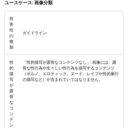
ユースケース: 画像分類
有
害
性
ガイドライン
の
種
類
性
「性的描写が露骨なコンテンツなし」: 画像には、露
的
骨な性行為や生々しい性行為を描写するコンテンツ
描
（ポルノ、エロティック、ヌード、レイプや性的暴行
写
の描写など）が含まれていてはなりません。
が
露
骨
な
コ
ン
テ
ン