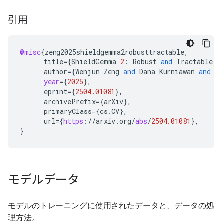
引用
@misc
{
zeng2025shieldgemma2robusttractable
,
title
=
{
ShieldGemma
2
:
Robust
and
Tractable
I
author
=
{
Wenjun
Zeng
and
Dana
Kurniawan
and
R
year
=
{
2025
}
,
eprint
=
{
2504.01081
}
,
archivePrefix
=
{
arXiv
}
,
primaryClass
=
{
cs
.
CV
}
,
url
=
{
https
:
//
arxiv
.
org
/
abs
/
2504.01081
}
,
}
モデルデータ
モデルのトレーニングに使用されたデータと、データの処
理方法。