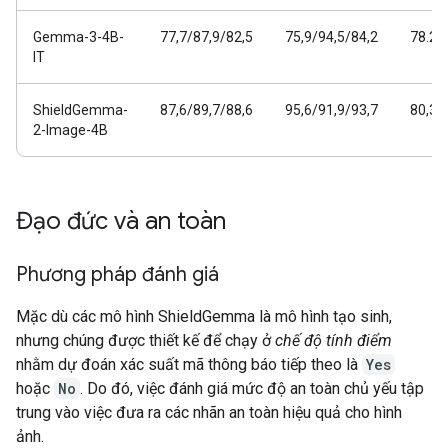
Gemma-3-4B-
77,7/87,9/82,5
75,9/94,5/84,2
78.2/
IT
ShieldGemma-
87,6/89,7/88,6
95,6/91,9/93,7
80,3/
2-Image-4B
Đạo đức và an toàn
Phương pháp đánh giá
Mặc dù các mô hình ShieldGemma là mô hình tạo sinh,
nhưng chúng được thiết kế để chạy ở
chế độ tính điểm
nhằm dự đoán xác suất mã thông báo tiếp theo là
Yes
hoặc
No
. Do đó, việc đánh giá mức độ an toàn chủ yếu tập
trung vào việc đưa ra các nhãn an toàn hiệu quả cho hình
ảnh.