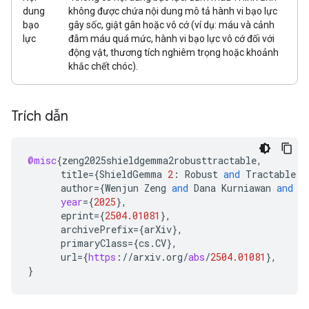
dung
không được chứa nội dung mô tả hành vi bạo lực
bạo
gây sốc, giật gân hoặc vô cớ (ví dụ: máu và cảnh
lực
đẫm máu quá mức, hành vi bạo lực vô cớ đối với
động vật, thương tích nghiêm trọng hoặc khoảnh
khắc chết chóc).
Trích dẫn
@misc
{
zeng2025shieldgemma2robusttractable
,
title
=
{
ShieldGemma
2
:
Robust
and
Tractable
I
author
=
{
Wenjun
Zeng
and
Dana
Kurniawan
and
R
year
=
{
2025
}
,
eprint
=
{
2504.01081
}
,
archivePrefix
=
{
arXiv
}
,
primaryClass
=
{
cs
.
CV
}
,
url
=
{
https
:
//
arxiv
.
org
/
abs
/
2504.01081
}
,
}