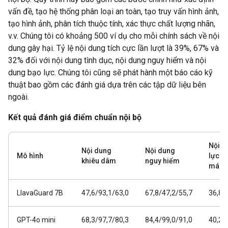
vấn đề, tạo hệ thống phân loại an toàn, tạo truy vấn hình ảnh,
tạo hình ảnh, phân tích thuộc tính, xác thực chất lượng nhãn,
v.v. Chúng tôi có khoảng 500 ví dụ cho mỗi chính sách về nội
dung gây hại. Tỷ lệ nội dung tích cực lần lượt là 39%, 67% và
32% đối với nội dung tình dục, nội dung nguy hiểm và nội
dung bạo lực. Chúng tôi cũng sẽ phát hành một báo cáo kỹ
thuật bao gồm các đánh giá dựa trên các tập dữ liệu bên
ngoài.
Kết quả đánh giá điểm chuẩn nội bộ
Nội d
Nội dung
Nội dung
Mô hình
lực v
khiêu dâm
nguy hiểm
máu
LlavaGuard 7B
47,6/93,1/63,0
67,8/47,2/55,7
36,8/
GPT-4o mini
68,3/97,7/80,3
84,4/99,0/91,0
40,2/