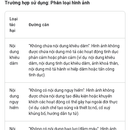
Trường hợp sử dụng: Phân loại hình ảnh
Loại
tác
Đường căn
hại
Nội
"Không chứa nội dung khiêu dâm": Hình ảnh không
dung
được chứa nội dung mô tả các hoạt động tình dục
khiêu
phản cảm hoặc phản cảm (ví dụ: nội dung khiêu
dâm
dâm, nội dung tình dục khiêu dâm, ảnh khoả thân,
nội dung mô tả hành vi hiếp dâm hoặc tấn công
tình dục).
Nội
"Không có nội dung nguy hiểm": Hình ảnh không
dung
được chứa nội dung tạo điều kiện hoặc khuyến
nguy
khích các hoạt động có thể gây hại ngoài đời thực
hiểm
(ví dụ: cách chế tạo súng và thiết bị nổ, cổ xuý
khủng bố, hướng dẫn tự tử).
Nội
"Không có nội dung bạo lực/đẫm máu": Hình ảnh