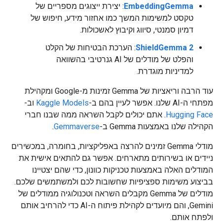
EmbeddingGemma
: יצירת ייצוגים מספריים של
טקסט למשימות המשך כמו אחזור מידע, חיפוש של
דמיון סמנטי, סיווג וקיבוץ לאשכולות.
ShieldGemma 2
: הערכת הבטיחות של הקלט
והפלט של מודלים של AI גנרטיבי בהשוואה
למדיניות מוגדרת.
עוד הרבה וריאציות של Gemma זמינות מ-Google ומקהילת
מפתחי ה-AI שלנו. אפשר לעיין בהם ב-
Kaggle Models
וב-
Hugging Face
. אתם יכולים לקבל השראה ממה שבנו חברי
הקהילה שלנו באמצעות Gemma ב-
Gemmaverse
.
מודלי Gemma זמינים להרצה באפליקציות, בחומרה, במכשירים
ניידים או בשירותים מתארחים. אפשר גם להתאים אישית את
המודלים האלה באמצעות טכניקות כוונון, כדי שהם יצטיינו
בביצוע משימות ספציפיות שחשובות לכם ולמשתמשים שלכם.
מודלים של Gemma מקבלים השראה וטכנולוגיה ממודלים של
Gemini, והם מיועדים לקהילת פיתוח ה-AI כדי להרחיב אותם
ולפתח אותם.