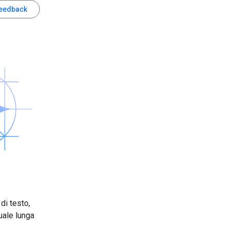
feedback
 di testo,
uale lunga