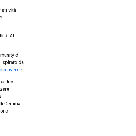
attività
e
li di AI
mmunity di
i ispirare da
mmaverse
.
sul tuo
zzare
o
delli Gemma
sono