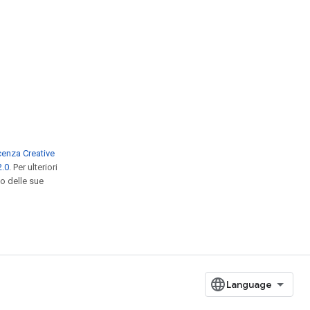
icenza Creative
2.0
. Per ulteriori
/o delle sue