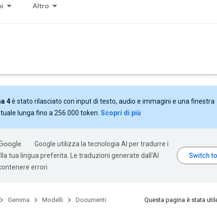
ni
Altro
a 4
è stato rilasciato con input di testo, audio e immagini e una finestra
tuale lunga fino a 256.000 token.
Scopri di più
Google utilizza la tecnologia AI per tradurre i
la tua lingua preferita. Le traduzioni generate dall'AI
ontenere errori.
Gemma
Modelli
Documenti
Questa pagina è stata util