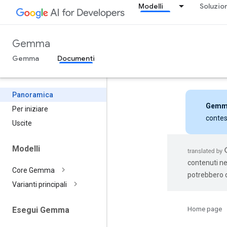
Modelli
Soluzio
Gemma
Gemma
Documenti
Panoramica
Gemm
Per iniziare
contes
Uscite
Modelli
contenuti nel
Core Gemma
potrebbero c
Varianti principali
Home page
Esegui Gemma