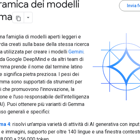
amica dei modelli
Invia 
ma
 famiglia di modelli aperti leggeri e
rdia creati sulla base della stessa ricerca
a utilizzata per creare i modelli
Gemini
.
 da Google DeepMind e da altri team di
mma prende il nome dal termine latino
he significa pietra preziosa. I pesi dei
mma sono supportati da strumenti per
i che promuovono l'innovazione, la
one e l'uso responsabile dell'intelligenza
 (AI). Puoi ottenere più varianti di Gemma
uso generali e specifici:
ma 4
: risolvi un'ampia varietà di attività di AI generativa con input
 e immagini, supporto per oltre 140 lingue e una finestra contest
8.000 a 256.000 token.