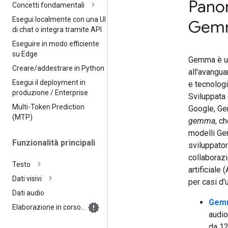
Panor
Concetti fondamentali
Esegui localmente con una UI
Gem
di chat o integra tramite API
Eseguire in modo efficiente
su Edge
Gemma è una
Creare
/
addestrare in Python
all'avangua
Esegui il deployment in
e tecnologi
produzione
/
Enterprise
Sviluppata
Multi-Token Prediction
Google, Ge
(MTP)
gemma
, c
modelli Ge
Funzionalità principali
sviluppator
collaborazi
Testo
artificiale
Dati visivi
per casi d'
Dati audio
Gem
Elaborazione in corso…
audio
da 12