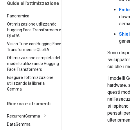
Guide all'ottimizzazione
Emb
Panoramica
downs
seman
Ottimizzazione utilizzando
Hugging Face Transformers e
Shie
QLo
RA
gener
Vision Tune con Hugging Face
Transformers e QLo
RA
Sono dispon
Ottimizzazione completa del
sviluppator
modello utilizzando Hugging
ciò che i 
Face Transformers
Eseguire l'ottimizzazione
I modelli G
utilizzando la libreria
hardware, s
Gemma
questi mode
nell'esecuz
Ricerca e strumenti
si ispirano
pensati per
Recurrent
Gemma
ulteriormen
Data
Gemma