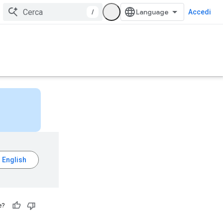
/
Accedi
e?