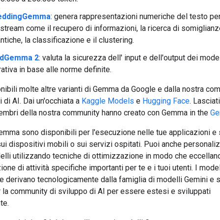
eddingGemma
: genera rappresentazioni numeriche del testo per 
tream come il recupero di informazioni, la ricerca di somiglianz
tiche, la classificazione e il clustering.
ldGemma 2
: valuta la sicurezza dell' input e dell'output dei model
ativa in base alle norme definite.
ibili molte altre varianti di Gemma da Google e dalla nostra co
i di AI. Dai un'occhiata a
Kaggle Models
e
Hugging Face
. Lasciat
membri della nostra community hanno creato con Gemma in the
Ge
emma sono disponibili per l'esecuzione nelle tue applicazioni e 
ui dispositivi mobili o sui servizi ospitati. Puoi anche personali
lli utilizzando tecniche di ottimizzazione in modo che eccellan
ione di attività specifiche importanti per te e i tuoi utenti. I mo
 e derivano tecnologicamente dalla famiglia di modelli Gemini e 
 la community di sviluppo di AI per essere estesi e sviluppati
te.