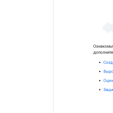
Ознакомьт
дополнит
Созд
Выро
Оцен
Защи