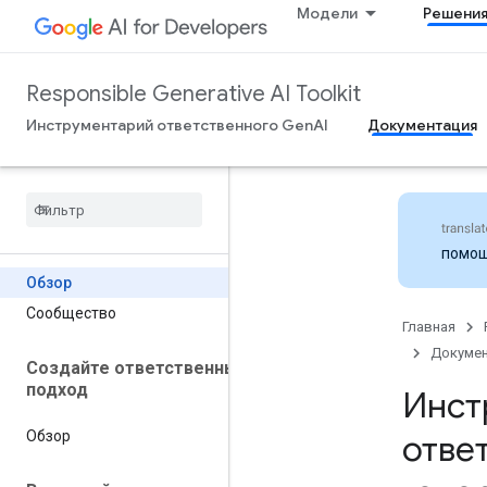
Модели
Решени
Responsible Generative AI Toolkit
Инструментарий ответственного GenAI
Документация
помо
Обзор
Сообщество
Главная
Докумен
Создайте ответственный
подход
Инст
отве
Обзор