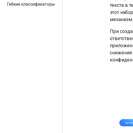
Гибкие классификаторы
текста в 
этот набо
механизм 
При созда
ответстве
приложени
снижения 
конфиденц