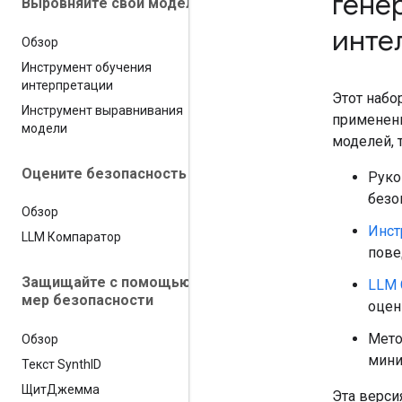
гене
Выровняйте свои модели
инте
Обзор
Инструмент обучения
интерпретации
Этот набо
Инструмент выравнивания
применени
модели
моделей, 
Оцените безопасность
Руко
безо
Обзор
Инст
LLM Компаратор
пове
Защищайте с помощью
LLM 
мер безопасности
оцен
Мет
Обзор
мини
Текст Synth
ID
ЩитДжемма
Эта верси