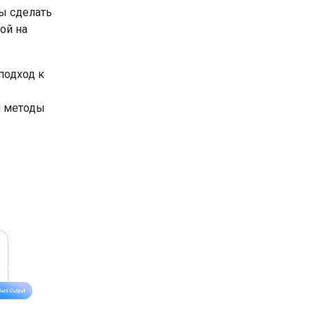
бы сделать
ой на
подход к
я методы