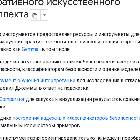
ративного искусственного
ллекта
р инструментов предоставляет ресурсы и инструменты для
я лучших практик ответственного использования открыт
таких как
Gemma
, в том числе:
водство по установлению политик безопасности, настройк
пасности, классификаторам безопасности и оценке моделей
румент обучения интерпретации
для исследования и отлад
дения Джеммы в ответ на подсказки.
Comparator
для запуска и визуализации результатов сравн
ки.
одика
построения надежных классификаторов безопасност
мальным количеством примеров.
я инструментария ориентирована только на модели преобр