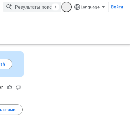
/
Войти
й?
ь отзыв