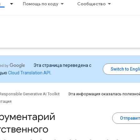
я
Помощь по коду
Сообщество
Эта страница переведена с
щью
Cloud Translation API
.
Responsible Generative AI Toolkit
Эта информация оказалась полезно
тация
рументарий
Отправит
тственного