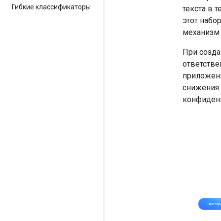
Гибкие классификаторы
текста в 
этот набо
механизм 
При созда
ответстве
приложени
снижения 
конфиденц