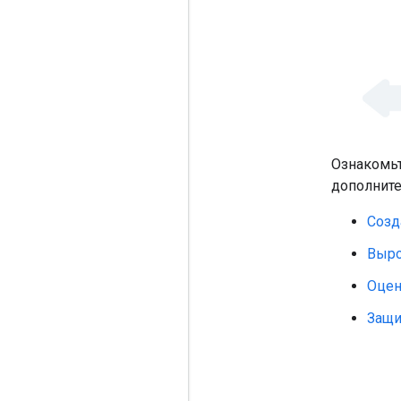
Ознакомьт
дополнит
Созд
Выро
Оцен
Защи