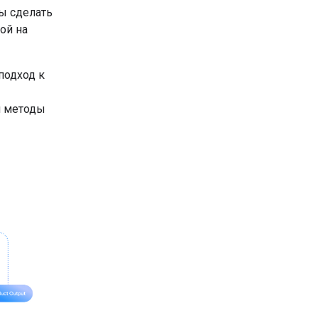
бы сделать
ой на
подход к
я методы