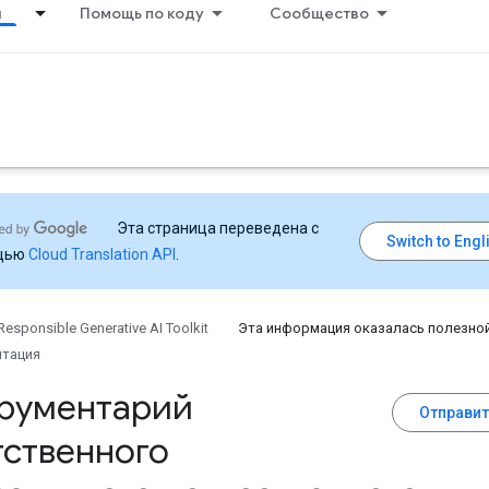
я
Помощь по коду
Сообщество
Эта страница переведена с
щью
Cloud Translation API
.
Responsible Generative AI Toolkit
Эта информация оказалась полезно
тация
рументарий
Отправит
тственного