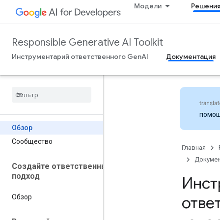
Модели
Решени
Responsible Generative AI Toolkit
Инструментарий ответственного GenAI
Документация
помо
Обзор
Сообщество
Главная
Докумен
Создайте ответственный
подход
Инст
отве
Обзор