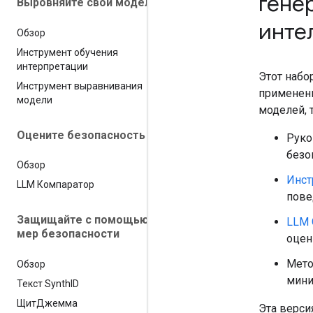
гене
Выровняйте свои модели
инте
Обзор
Инструмент обучения
интерпретации
Этот набо
Инструмент выравнивания
применени
модели
моделей, 
Оцените безопасность
Руко
безо
Обзор
Инст
LLM Компаратор
пове
Защищайте с помощью
LLM 
мер безопасности
оцен
Мет
Обзор
мини
Текст Synth
ID
ЩитДжемма
Эта верси