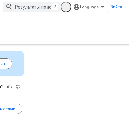
/
Войти
й?
ь отзыв