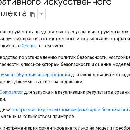
ративного искусственного
ллекта
р инструментов предоставляет ресурсы и инструменты для
я лучших практик ответственного использования открыт
таких как
Gemma
, в том числе:
водство по установлению политик безопасности, настройк
пасности, классификаторам безопасности и оценке моделей
румент обучения интерпретации
для исследования и отлад
дения Джеммы в ответ на подсказки.
Comparator
для запуска и визуализации результатов сравн
ки.
одика
построения надежных классификаторов безопасност
мальным количеством примеров.
я инструментария ориентирована только на модели преобр