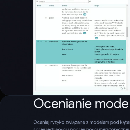
Ocenianie mode
Oceniaj ryzyko związane z modelem pod kąt
sprawiedliwości i poprawności merytorycznej,