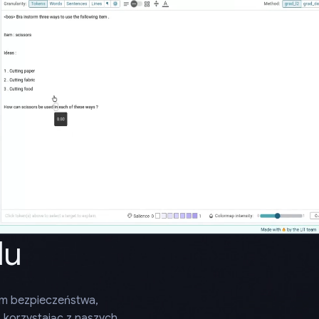
lu
em bezpieczeństwa,
 korzystając z naszych