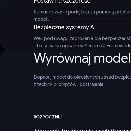
Postaw na szczerość
Komunikowanie podejścia za pomocą artefaktó
modeli.
Bezpieczne systemy AI
Weź pod uwagę zagrożenia dla bezpieczeństw
ich usuwania opisane w Secure AI Framework 
Wyrównaj model
Dopasuj model do określonych zasad bezpiec
z technik promptów i dostrajania.
ROZPOCZNIJ