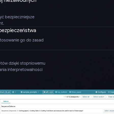
iej niezawodnych
yć bezpieczniejsze
t.
bezpieczeństwa
tosowanie go do zasad
ptów dzięki stopniowemu
nia interpretowalności