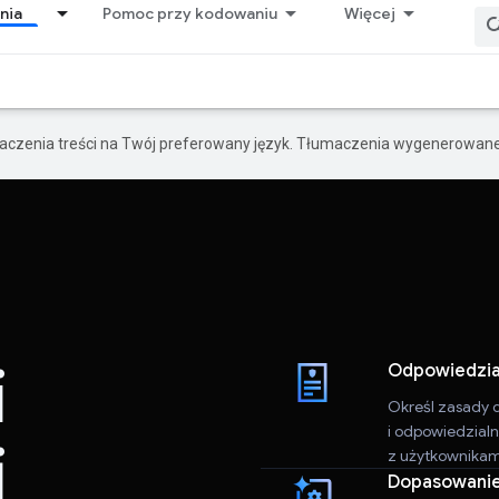
nia
Pomoc przy kodowaniu
Więcej
maczenia treści na Twój preferowany język. Tłumaczenia wygenerowane
i
Odpowiedzial
Określ zasady 
i odpowiedzialn
j
z użytkownikam
Dopasowanie