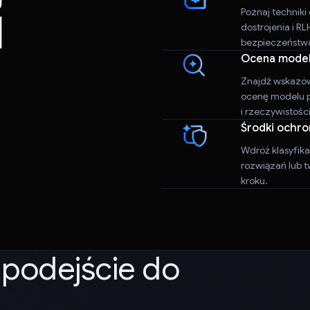
I
Poznaj technik
dostrojenia i R
bezpieczeństw
Ocena mode
Znajdź wskazów
ocenę modelu p
i rzeczywistoś
Środki ochro
Wdróż klasyfik
rozwiązań lub 
kroku.
podejście do