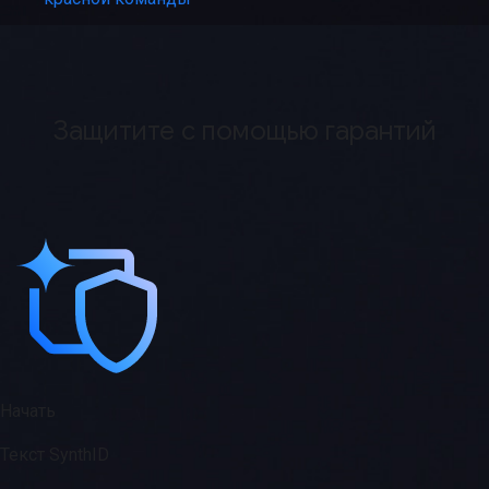
Защитите с помощью гарантий
Начать
Текст SynthID