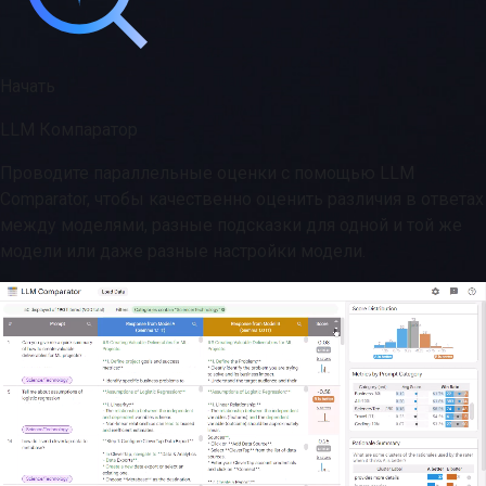
Начать
LLM Компаратор
Проводите параллельные оценки с помощью LLM
Comparator, чтобы качественно оценить различия в ответах
между моделями, разные подсказки для одной и той же
модели или даже разные настройки модели.