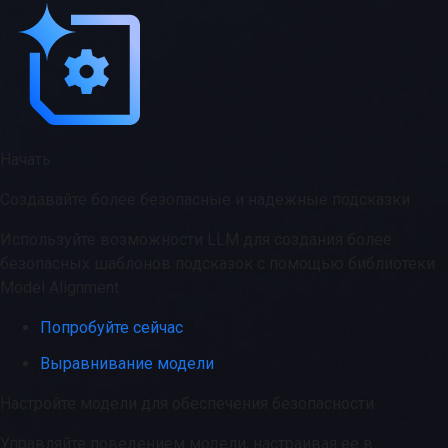
Начать
Создавайте более безопасные и надежные подсказки
Используйте возможности LLM для создания более
безопасных шаблонов подсказок с помощью библиотеки
Model Alignment.
Попробуйте сейчас
Выравнивание модели
Настройте модели для обеспечения безопасности
Управляйте поведением модели, настраивая ее в