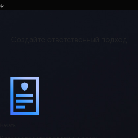
Создайте ответственный подход
Начать
Определение политик системного уровня