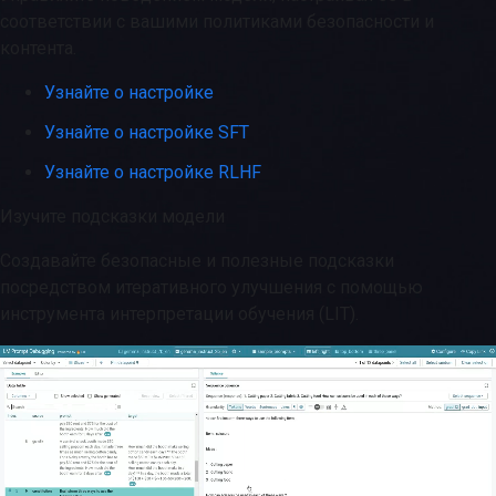
соответствии с вашими политиками безопасности и
контента.
Узнайте о настройке
Узнайте о настройке SFT
Узнайте о настройке RLHF
Изучите подсказки модели
Создавайте безопасные и полезные подсказки
посредством итеративного улучшения с помощью
инструмента интерпретации обучения (LIT).