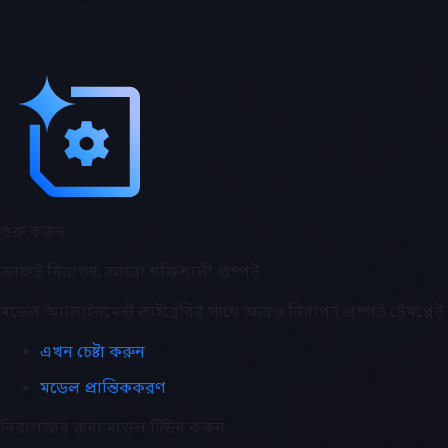
শুরু করুন
ক্রাফট নিরাপদ, আরো শক্তিশালী প্রম্পট
মডেল অ্যালাইনমেন্ট লাইব্রেরির সাথে আরও নিরাপদ প্রম্পট টেমপ্লে
এখন চেষ্টা করুন
মডেল প্রান্তিককরণ
নিরাপত্তার জন্য মডেল টিউন করুন