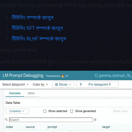
আপনার নিরাপত্তা এবং বিষয়বস্তু নীতির সাথে সারিবদ্ধ করার জন্য
টিউনিং সম্পর্কে জানুন
টিউনিং SFT সম্পর্কে জানুন
টিউনিং RLHF সম্পর্কে জানুন
মডেল প্রম্পট তদন্ত
লার্নিং ইন্টারপ্রিটেবিলিটি টুল (LIT) এর মাধ্যমে পুনরাবৃত্তিমূলক উন্