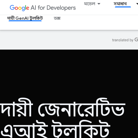
মডেল
সমাধান
দায়ী GenAI টুলকিট
ডক্স
দায়ী জেনারেটিভ
এআই টুলকিট