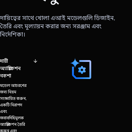
দায়িত্বের সাথে খোলা এআই মডেলগুলি ডিজাইন,
তৈরি এবং মূল্যায়ন করার জন্য সরঞ্জাম এবং
নির্দেশিকা।
দায়ী
অ্যাপ্লিকেশন
নকশা
মডেল আচরণের
জন্য নিয়ম
সংজ্ঞায়িত করুন,
একটি নিরাপদ
এবং
জবাবদিহিমূলক
অ্যাপ্লিকেশন তৈরি
করুন এবং