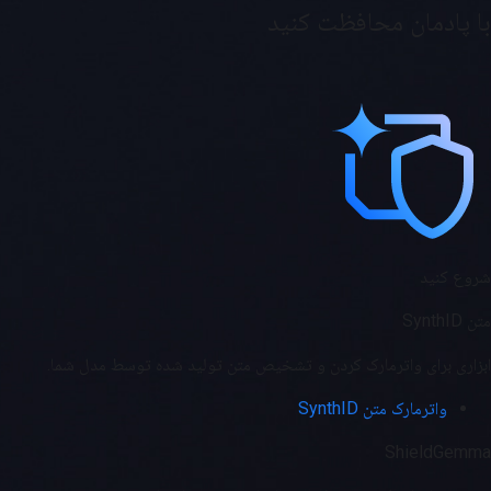
با پادمان محافظت کنید
شروع کنید
متن SynthID
ابزاری برای واترمارک کردن و تشخیص متن تولید شده توسط مدل شما.
واترمارک متن SynthID
ShieldGemma