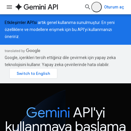
Oturum aç
Etkileşimler API'si
artık genel kullanıma sunulmuştur. En yeni
özelliklere ve modellere erişmek için bu API'yi kullanmanızı
öneririz.
Google, içerikleri tercih ettiğiniz dile çevirmek için yapay zeka
teknolojisini kullanır. Yapay zeka çevirilerinde hata olabilir.
Gemini
API'yi
kullanmaya başlama