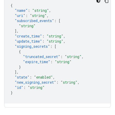
{
"name"
:
"string"
,
"uri"
:
"string"
,
"subscribed_events"
:
[
"string"
],
"create_time"
:
"string"
,
"update_time"
:
"string"
,
"signing_secrets"
:
[
{
"truncated_secret"
:
"string"
,
"expire_time"
:
"string"
}
],
"state"
:
"enabled"
,
"new_signing_secret"
:
"string"
,
"id"
:
"string"
}