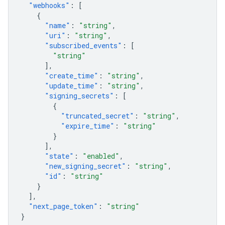
"webhooks"
:
[
{
"name"
:
"string"
,
"uri"
:
"string"
,
"subscribed_events"
:
[
"string"
],
"create_time"
:
"string"
,
"update_time"
:
"string"
,
"signing_secrets"
:
[
{
"truncated_secret"
:
"string"
,
"expire_time"
:
"string"
}
],
"state"
:
"enabled"
,
"new_signing_secret"
:
"string"
,
"id"
:
"string"
}
],
"next_page_token"
:
"string"
}