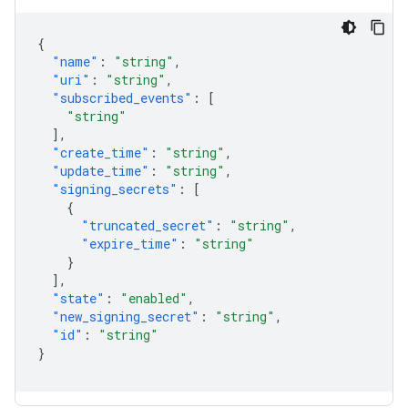
{
"name"
:
"string"
,
"uri"
:
"string"
,
"subscribed_events"
:
[
"string"
],
"create_time"
:
"string"
,
"update_time"
:
"string"
,
"signing_secrets"
:
[
{
"truncated_secret"
:
"string"
,
"expire_time"
:
"string"
}
],
"state"
:
"enabled"
,
"new_signing_secret"
:
"string"
,
"id"
:
"string"
}