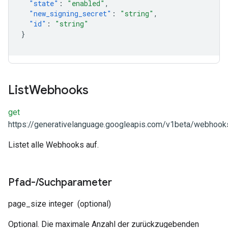
"state"
:
"enabled"
,
"new_signing_secret"
:
"string"
,
"id"
:
"string"
}
List
Webhooks
get
https://generativelanguage.googleapis.com/v1beta/webhook
Listet alle Webhooks auf.
Pfad-
/
Suchparameter
page_size
integer
(optional)
Optional. Die maximale Anzahl der zurückzugebenden