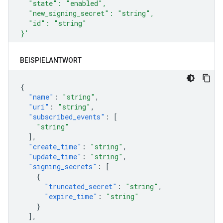
BEISPIELANTWORT
{
"name"
:
"string"
,
"uri"
:
"string"
,
"subscribed_events"
:
[
"string"
],
"create_time"
:
"string"
,
"update_time"
:
"string"
,
"signing_secrets"
:
[
{
"truncated_secret"
:
"string"
,
"expire_time"
:
"string"
}
],