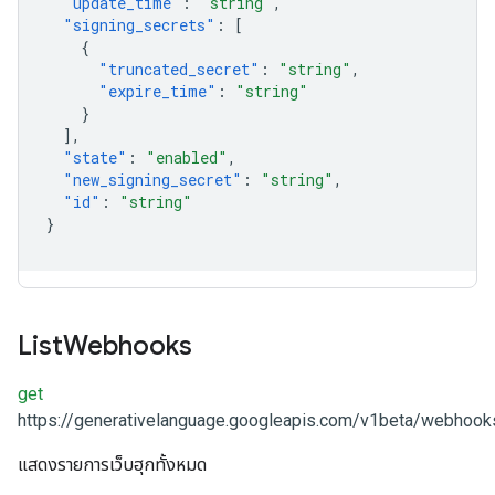
"update_time"
:
"string"
,
"signing_secrets"
:
[
{
"truncated_secret"
:
"string"
,
"expire_time"
:
"string"
}
],
"state"
:
"enabled"
,
"new_signing_secret"
:
"string"
,
"id"
:
"string"
}
List
Webhooks
get
https://generativelanguage.googleapis.com/v1beta/webhook
แสดงรายการเว็บฮุกทั้งหมด