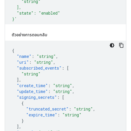
ตัวอย่างการตอบกลับ
{
"name"
:
"string"
,
"uri"
:
"string"
,
"subscribed_events"
:
[
"string"
],
"create_time"
:
"string"
,
"update_time"
:
"string"
,
"signing_secrets"
:
[
{
"truncated_secret"
:
"string"
,
"expire_time"
:
"string"
}
],