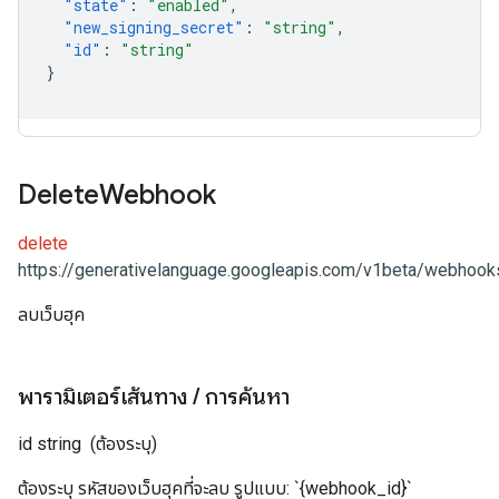
"state"
:
"enabled"
,
"new_signing_secret"
:
"string"
,
"id"
:
"string"
}
Delete
Webhook
delete
https://generativelanguage.googleapis.com/v1beta/webhooks
ลบเว็บฮุค
พารามิเตอร์เส้นทาง
/
การค้นหา
id
string
(ต้องระบุ)
ต้องระบุ รหัสของเว็บฮุคที่จะลบ รูปแบบ: `{webhook_id}`