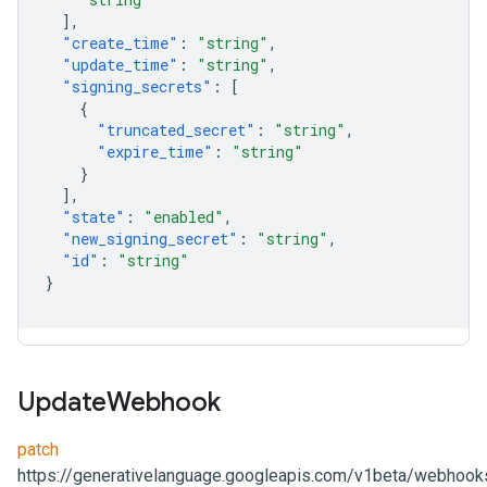
],
"create_time"
:
"string"
,
"update_time"
:
"string"
,
"signing_secrets"
:
[
{
"truncated_secret"
:
"string"
,
"expire_time"
:
"string"
}
],
"state"
:
"enabled"
,
"new_signing_secret"
:
"string"
,
"id"
:
"string"
}
Update
Webhook
patch
https://generativelanguage.googleapis.com/v1beta/webhooks