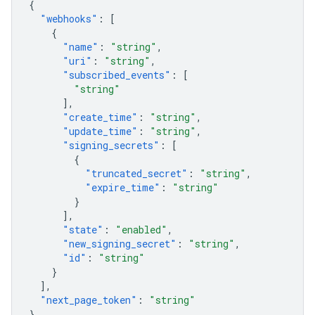
{
"webhooks"
:
[
{
"name"
:
"string"
,
"uri"
:
"string"
,
"subscribed_events"
:
[
"string"
],
"create_time"
:
"string"
,
"update_time"
:
"string"
,
"signing_secrets"
:
[
{
"truncated_secret"
:
"string"
,
"expire_time"
:
"string"
}
],
"state"
:
"enabled"
,
"new_signing_secret"
:
"string"
,
"id"
:
"string"
}
],
"next_page_token"
:
"string"
}