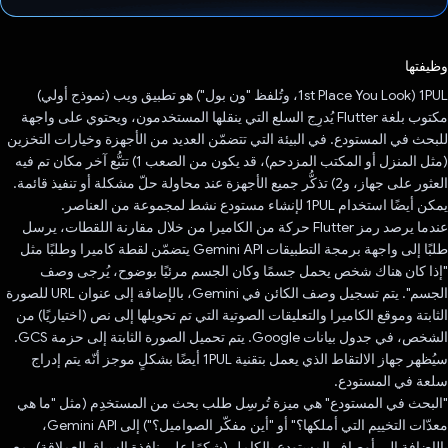
تم التصويت.
وظيفتها
‫1PUL (1st Place You Look، وتُلفظ "ون بول") هو تطبيق ويب (نموذج أولي)
مكتوب بلغة Flutter يُدرِج السلع التي ينقلها المستخدمون، ويحتوي على واجهة
للبحث في المستودع. في البيئة التي تتضمّن العديد من الأجهزة وخيارات التخزين
(مثل المنزل أو المكتب المزدحم)، قد يكون من الصعب 1) تتبُّع آخر مكان تم فيه
العثور على جهاز، و2) تذكُّر جميع الأجهزة عند محاولة حلّ مشكلة أو تنفيذ قائمة.
يمكن أيضًا استخدام 1PUL لإنشاء مستودع نشط لمجموعة من العناصر.
عندما يرصد رمز Flutter حركة من الكاميرا من خلال مقارنة اللقطات، يرسل
طلبًا إلى واجهة برمجة التطبيقات Gemini API يتضمّن لقطة كاميرا وطلبًا مثل
"إذا كان هناك شخص يحمل جسمًا وكان الجسم مرئيًا بوضوح، يُرجى وصف
الجسم". يتم تسجيل وصف الكائن في Gemini، بالإضافة إلى عنوان URL للصورة
الثابتة وموقع الكاميرا والتعليقات الصوتية التي تم تحويلها إلى نص (اختياريًا) من
الشخص، في جدول بيانات Google. يتم تحميل الصورة الثابتة إلى حزمة GCS.
سيُظهر جهاز الالتقاط الذي يعمل بتقنية 1PUL أيضًا بشكلٍ موجز أنّه يتم إدراج
سلعة في المستودع.
"البحث في المستودع" هي ميزة تُرسِل طلب بحث من المستخدِم (مثل "ما هي
معدّات التخييم التي أملكها؟" أو "أين مفكّر الصواميل؟") إلى Gemini API،
بالإضافة إلى أوصاف المستودع بالكامل (شكرًا على نافذة السياق العملاقة)، مع