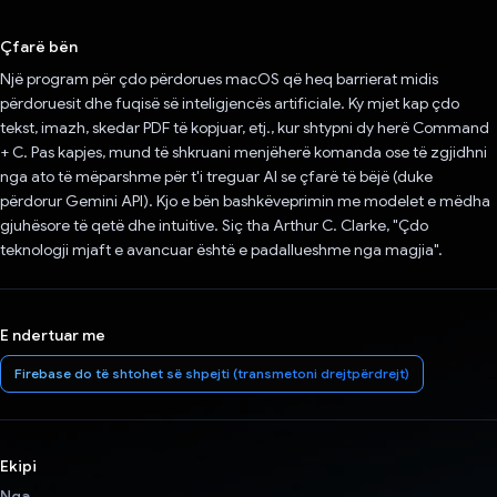
Votuar!
Çfarë bën
Një program për çdo përdorues macOS që heq barrierat midis
përdoruesit dhe fuqisë së inteligjencës artificiale. Ky mjet kap çdo
tekst, imazh, skedar PDF të kopjuar, etj., kur shtypni dy herë Command
+ C. Pas kapjes, mund të shkruani menjëherë komanda ose të zgjidhni
nga ato të mëparshme për t'i treguar AI se çfarë të bëjë (duke
përdorur Gemini API). Kjo e bën bashkëveprimin me modelet e mëdha
gjuhësore të qetë dhe intuitive. Siç tha Arthur C. Clarke, "Çdo
teknologji mjaft e avancuar është e padallueshme nga magjia".
E ndertuar me
Firebase do të shtohet së shpejti (transmetoni drejtpërdrejt)
Ekipi
Nga