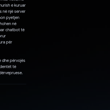
hurish e kuruar
s në një server
non pyetjen
axhohen në
uar chatbot të
orur
ura për
e dhe përvojës
udentët të
dërvepruese.