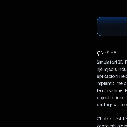
Çfarë bën
Simulatori 3D P
një mjedis indu
aplikacioni i l
impiantit, me p
të ndryshme. N
objektin duke 
e integruar të 
Chatbot është n
kontekstuale p