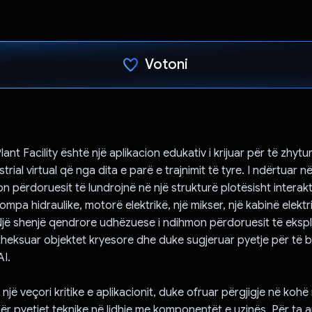
Votoni
Votuar!
lant Facility është një aplikacion edukativ i krijuar për të zhyt
strial virtual që nga dita e parë e trajnimit të tyre. I ndërtuar 
ejon përdoruesit të lundrojnë në një strukturë plotësisht interak
ompa hidraulike, motorë elektrikë, një mikser, një kabinë elektr
jë shenjë qendrore udhëzuese i ndihmon përdoruesit të eksp
theksuar objektet kryesore dhe duke sugjeruar pyetje për të 
AI.
jë veçori kritike e aplikacionit, duke ofruar përgjigje në kohë
ër pyetjet teknike në lidhje me komponentët e uzinës. Për ta ar