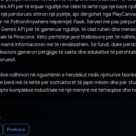
 API për të krijuar ngulitje me cilësi të lartë nga një bazë njo
 një përdorues shtron një pyetje, ajo dërgohet nga PlayCanva
ur në PythonAnywhere nëpërmjet Flask. Serveri më pas përpu
Gemini API për të gjeneruar ngulitje, të cilat ruhen dhe men
riale të Pinecone. Këto përfshirje janë thelbësore për të ndihm
 marrë informacionin më të rëndësishëm. Së fundi, duke përd
ikacioni gjeneron përgjigje të sakta dhe edukative të përshtat
oruesit.
ative ndihmon në ngushtimin e hendekut midis njohurive teorik
 e bërë më të lehtë për instruktorët të japin mësim dhe për st
pte komplekse industriale në një mënyrë më tërheqëse dhe n
e
Firebase