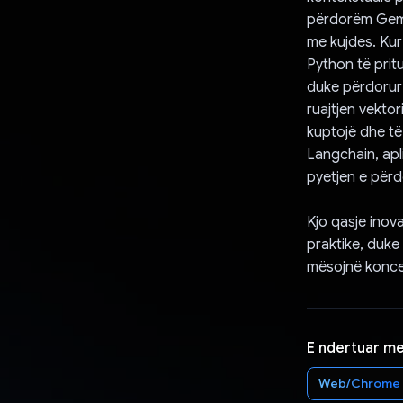
përdorëm Gemini
me kujdes. Kur
Python të prit
duke përdorur 
ruajtjen vekto
kuptojë dhe të
Langchain, apl
pyetjen e përd
Kjo qasje inov
praktike, duke
mësojnë konce
E ndertuar m
Web/Chrome