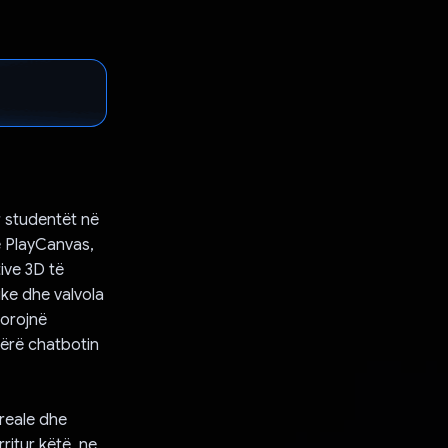
ur studentët në
në PlayCanvas,
tive 3D të
ike dhe valvola
lorojnë
bërë chatbotin
 reale dhe
ritur këtë, ne