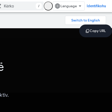
/
Identifikohu
ë
tiv.