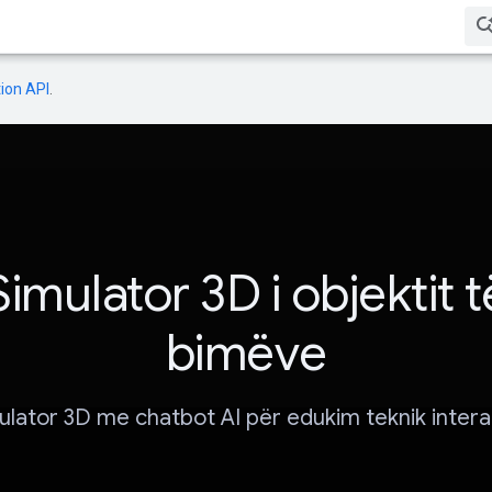
ion API
.
Simulator 3D i objektit t
bimëve
ulator 3D me chatbot AI për edukim teknik interak