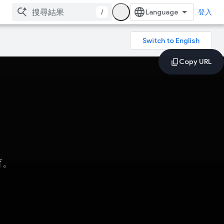
/
登入
育。