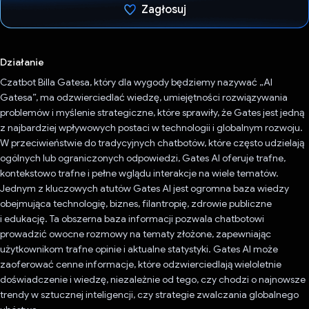
Zagłosuj
Głos oddany
Działanie
Czatbot Billa Gatesa, który dla wygody będziemy nazywać „AI
Gatesa”, ma odzwierciedlać wiedzę, umiejętności rozwiązywania
problemów i myślenie strategiczne, które sprawiły, że Gates jest jedną
z najbardziej wpływowych postaci w technologii i globalnym rozwoju.
W przeciwieństwie do tradycyjnych chatbotów, które często udzielają
ogólnych lub ograniczonych odpowiedzi, Gates AI oferuje trafne,
kontekstowo trafne i pełne wglądu interakcje na wiele tematów.
Jednym z kluczowych atutów Gates AI jest ogromna baza wiedzy
obejmująca technologię, biznes, filantropię, zdrowie publiczne
i edukację. Ta obszerna baza informacji pozwala chatbotowi
prowadzić owocne rozmowy na tematy złożone, zapewniając
użytkownikom trafne opinie i aktualne statystyki. Gates AI może
zaoferować cenne informacje, które odzwierciedlają wieloletnie
doświadczenie i wiedzę, niezależnie od tego, czy chodzi o najnowsze
trendy w sztucznej inteligencji, czy strategie zwalczania globalnego