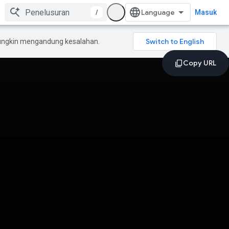
/
Masuk
mungkin mengandung kesalahan.