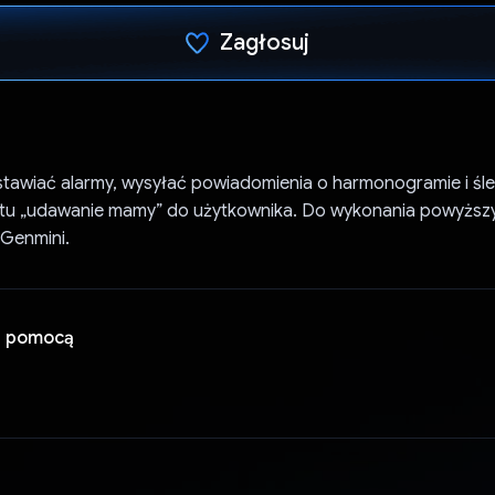
Zagłosuj
Głos oddany
awiać alarmy, wysyłać powiadomienia o harmonogramie i śle
u „udawanie mamy” do użytkownika. Do wykonania powyższy
 Genmini.
a pomocą