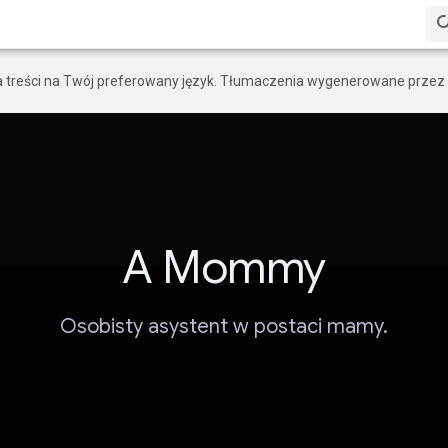
a treści na Twój preferowany język. Tłumaczenia wygenerowane przez 
A Mommy
Osobisty asystent w postaci mamy.