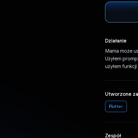
Działanie
Mama może ust
Użyłem prompt
użyłem funkcji
Utworzone z
Flutter
Zespół