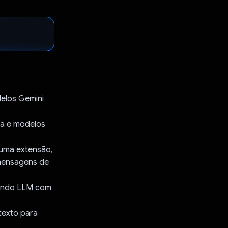
delos Gemini
ma e modelos
 uma extensão,
 mensagens de
sando LLM com
texto para