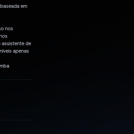
a baseada em
so nos
enos
o assistente de
níveis apenas
fmba