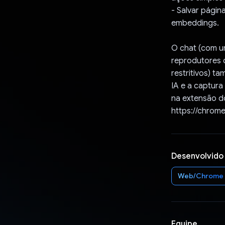
- Salvar pági
embeddings.
O chat (com u
reprodutores 
restritivos) t
IA e a captur
na extensão d
https://chrom
Desenvolvido
Web/Chrome
Equipe