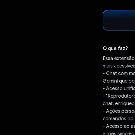
O que faz?
Essa extensão
mais acessíve
- Chat com mo
Gemini que po
- Acesso unif
- "Reprodutor
chat, enriquec
- Ações perso
comandos do s
- Acesso ao a
ações simples 