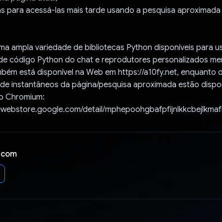
nas para acessá-las mais tarde usando a pesquisa aproximad
ma ampla variedade de bibliotecas Python disponíveis para u
de código Python do chat e reprodutores personalizados m
ambém está disponível na Web em https://a10fy.net, enquanto 
a de instantâneos da página/pesquisa aproximada estão dispo
o Chromium:
ewebstore.google.com/detail/mphepoohgbafpfijnlkkcbejlkma
 com