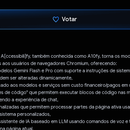
Votar
Voto dado.
 A[ccessibili]fy, também conhecida como A10fy, torna os mo
is aos usuários de navegadores Chromium, oferecendo:
delos Gemini Flash e Pro com suporte a instruções de siste
dem ser alteradas dinamicamente,
icado aos modelos e serviços sem custo financeiro/pagos em
es de código" que permitem executar blocos de código nas
endo a experiência de chat,
nalizadas que permitem processar partes da página ativa u
istema personalizados,
ssistente de IA baseado em LLM usando comandos de voz e 
na página atual,