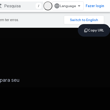
/
Fazer login
m ter erros.
 para seu