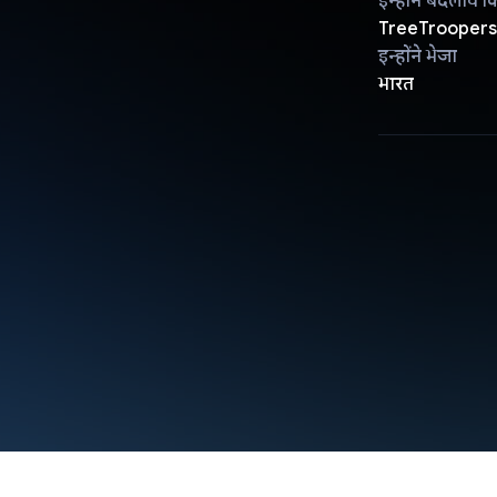
इन्होंने बदलाव क
TreeTroopers
इन्होंने भेजा
भारत