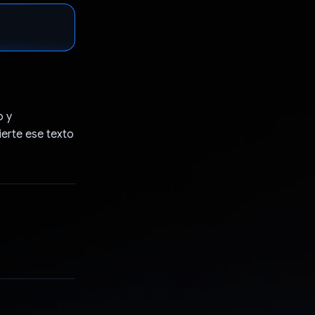
o y
ierte ese texto