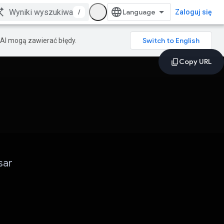
/
Zaloguj się
AI mogą zawierać błędy.
sar