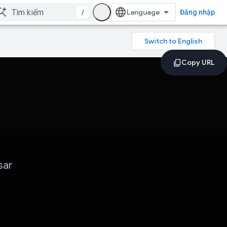
/
Đăng nhập
sar