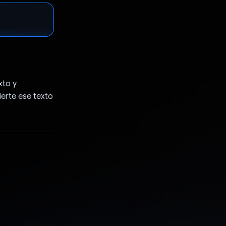
xto y
ierte ese texto