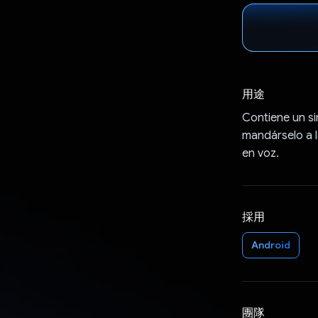
用途
Contiene un si
mandárselo a l
en voz.
採用
Android
團隊