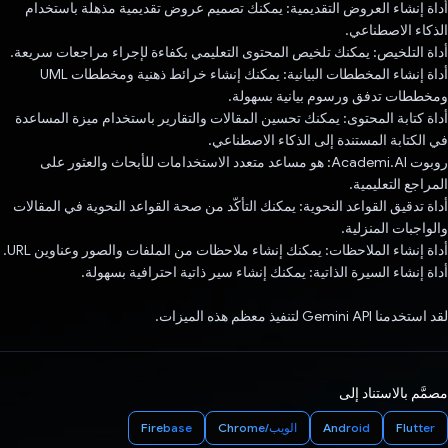
أداة إنشاء العروض التقديمية: يمكنك تصميم عروض تقديمية مذهلة باستخدام
الذكاء الاصطناعي.
أداة التلخيص: يمكنك تلخيص المحتوى التعليمي بكفاءة لإجراء مراجعات سريعة.
أداة إنشاء المخططات البيانية: يمكنك إنشاء خرائط ذهنية ومخططات UML
ومخططات تدفق ورسوم بيانية بسهولة.
أداة كتابة المحتوى: يمكنك تحسين المقالات والتقارير باستخدام ميزة المساعدة
في الكتابة المستندة إلى الذكاء الاصطناعي.
روبوت Academi.AI: هو مساعد متعدد الاستخدامات للأبحاث والعثور على
المراجع التعليمية.
أداة تدقيق القواعد النحوية: يمكنك التأكّد من صحة القواعد النحوية في المقالات
والواجبات المنزلية.
أداة إنشاء الملاحظات: يمكنك إنشاء ملاحظات من الملفات والصور وعناوين URL.
أداة إنشاء السيرة الذاتية: يمكنك إنشاء سير ذاتية احترافية بسهولة.
لقد استخدمنا Gemini API لتنفيذ معظم هذه الميزات.
مصمَّم بالاستناد إلى
Flutter
Android
الويب/Chrome
Firebase