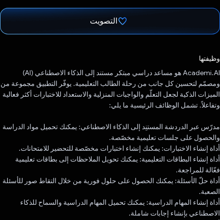
التصويت
تم التصويت.
وظيفتها
‫Academi.AI هو مساعد دراسي مبتكر مستند إلى الذكاء الاصطناعي (AI)
ومصمّم لتحسين كل جانب من رحلة الطالب التعليمية. يوفّر التطبيق مجموعة من
الميزات الذكية لجعل التعلّم والواجبات المنزلية والاستعداد للاختبارات أكثر فعالية
وتفاعلاً. تشمل الوظائف الرئيسية ما يلي:
مدرّس عبر الدردشة المستنِد إلى الذكاء الاصطناعي: يمكنك تحميل مواد الدراسة
والحصول على جلسات تعليمية مخصّصة.
أداة إنشاء الاختبارات: يمكنك إنشاء اختبارات مخصّصة للتحضير للامتحانات.
أداة إنشاء البطاقات التعليمية: يمكنك تحويل الملاحظات إلى بطاقات تعليمية
فعّالة للمراجعة.
أداة حلّ الأسئلة: يمكنك الحصول على حلول فورية من خلال التقاط صور للأسئلة
الصعبة.
أداة إنشاء المهام الدراسية: يمكنك تحميل المهام الدراسية والسماح للذكاء
الاصطناعي بإنشاء إجابات شاملة.