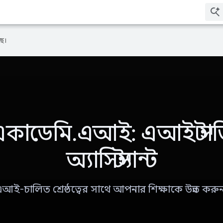
ে।
একাডেমি.এআই: এআই স্টাড
অ্যাসিস্ট্যান্ট
আই-চালিত শ্রেষ্ঠত্বের সাথে আপনার শিক্ষাকে উন্নত করু