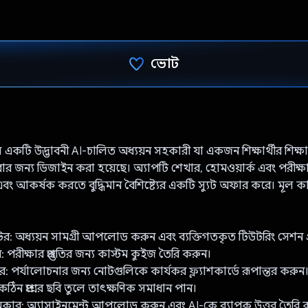
ভোট
ভোট দিয়েছেন!
কটি উদ্ভাবনী AI-চালিত অধ্যয়ন সহকারী যা একজন শিক্ষার্থীর শিক্ষাগত 
র জন্য ডিজাইন করা হয়েছে। অ্যাপটি শেখার, হোমওয়ার্ক এবং পরীক্ষার প
ং আকর্ষক করতে বুদ্ধিমান বৈশিষ্ট্যের একটি স্যুট অফার করে। মূল কা
র: অধ্যয়ন সামগ্রী আপলোড করুন এবং ব্যক্তিগতকৃত টিউটরিং সেশন গ
রীক্ষার প্রস্তুতির জন্য কাস্টম কুইজ তৈরি করুন।
কার: পর্যালোচনার জন্য নোটগুলিকে কার্যকর ফ্ল্যাশকার্ডে রূপান্তর করুন
: কঠিন প্রশ্নের ছবি তুলে তাৎক্ষণিক সমাধান পান।
মেকার: অ্যাসাইনমেন্ট আপলোড করুন এবং AI-কে ব্যাপক উত্তর তৈরি 