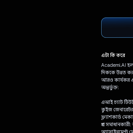
এটা কি করে
Academi.AI হল এ
দিককে উন্নত করা
আরও কার্যকর এব
অন্তর্ভুক্ত:
এআই চ্যাট টিউট
কুইজ জেনারেটর: প
ফ্ল্যাশকার্ড মে
প্রশ্ন সমাধানকারী
অ্যাসাইনমেন্ট 