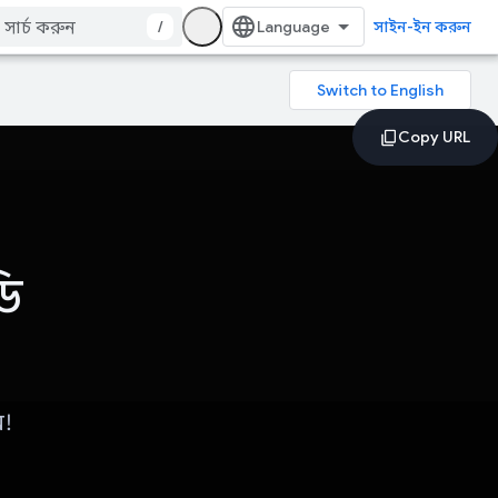
/
সাইন-ইন করুন
ি
ন!