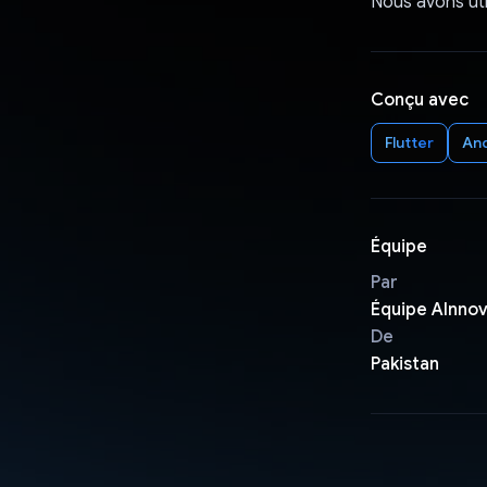
Nous avons util
Conçu avec
Flutter
An
Équipe
Par
Équipe AInno
De
Pakistan