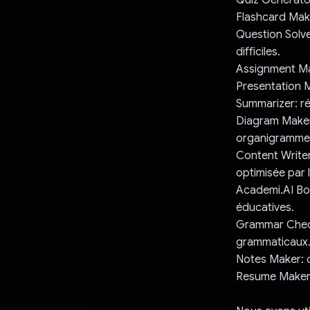
Flashcard Make
Question Solve
difficiles.
Assignment Mak
Presentation M
Summarizer: r
Diagram Maker
organigrammes
Content Writer
optimisée par l
Academi.AI Bot
éducatives.
Grammar Check
grammaticaux
Notes Maker: c
Resume Maker: