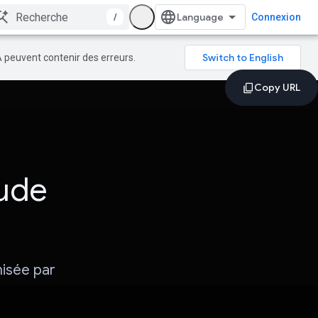
/
Connexion
A peuvent contenir des erreurs.
tude
misée par