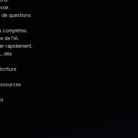
voir.
s de questions
s complètes.
 de l'IA.
er rapidement.
, des
écriture
ressources
nt