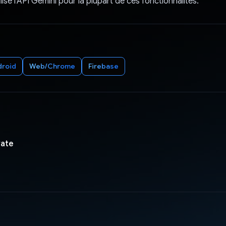
isé l'API Gemini pour la plupart de ces fonctionnalités.
droid
Web/Chrome
Firebase
vate