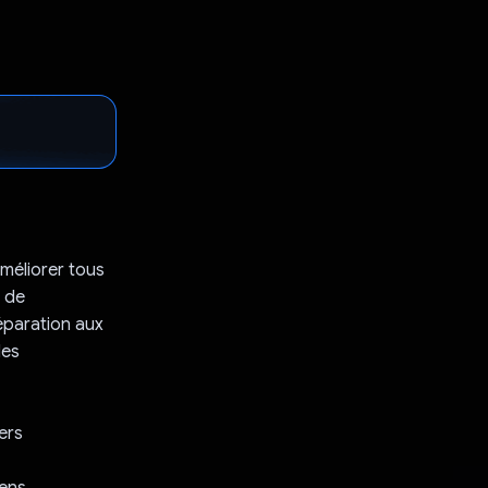
améliorer tous
e de
réparation aux
les
ers
ens.