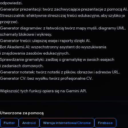
odpowiedzi.
Generator prezentacji: twórz zachwycające prezentacje z pomocą AI.
Streszczalnik: efektywnie streszczaj treści edukacyjne, aby szybko je
przejrzeć.
Generator diagramów: z łatwością twórz mapy myśli, diagramy UML,
schematy blokowe i wykresy.
Generator treści: ulepszaj eseje i raporty dzięki AI.
Bot Akademii.AI: wszechstronny asystent do wyszukiwania
i znajdowania zasobów edukacyjnych.
Sprawdzanie gramatyki: zadbaj o gramatykę w swoich esejach
i zadaniach domowych.
Generator notatek: twórz notatki z plików, obrazów i adresów URL.
Generator CV: bez wysiłku twórz profesjonalne CV.
Większość tych funkcji opiera się na Gemini API.
Utworzone za pomocą
Flutter
Android
Wersja internetowa/Chrome
Firebase