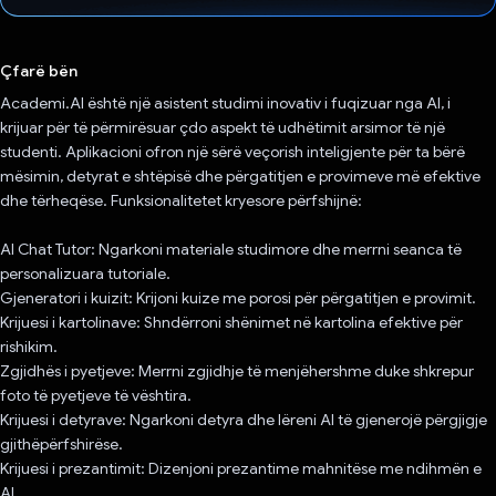
Votuar!
Çfarë bën
Academi.AI është një asistent studimi inovativ i fuqizuar nga AI, i
krijuar për të përmirësuar çdo aspekt të udhëtimit arsimor të një
studenti. Aplikacioni ofron një sërë veçorish inteligjente për ta bërë
mësimin, detyrat e shtëpisë dhe përgatitjen e provimeve më efektive
dhe tërheqëse. Funksionalitetet kryesore përfshijnë:
AI Chat Tutor: Ngarkoni materiale studimore dhe merrni seanca të
personalizuara tutoriale.
Gjeneratori i kuizit: Krijoni kuize me porosi për përgatitjen e provimit.
Krijuesi i kartolinave: Shndërroni shënimet në kartolina efektive për
rishikim.
Zgjidhës i pyetjeve: Merrni zgjidhje të menjëhershme duke shkrepur
foto të pyetjeve të vështira.
Krijuesi i detyrave: Ngarkoni detyra dhe lëreni AI të gjenerojë përgjigje
gjithëpërfshirëse.
Krijuesi i prezantimit: Dizenjoni prezantime mahnitëse me ndihmën e
AI.