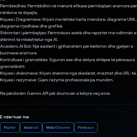
Përmbledhës: Përmblidhni në mënyrë efikase përmbajtjen arsimore për
rishikime të shpejta.
Krijuesi i Diagrameve: Krijoni me lehtësi harta mendore, diagrame UML,
diagrame rrjedhëse dhe grafikë.
Shkrimtari i përmbajtjes: Përmirësoni esetë dhe raportet me ndihmën e
shkrimit të mbështetur nga AI.
Academi.AI Bot: Një asistent i gjithanshëm për kërkimin dhe gjetjen e
burimeve arsimore.
Kontrolluesi i gramatikës: Siguroni ese dhe detyra shtëpie të përsosura
gramatikisht.
Krijuesi i shënimeve: Krijoni shënime nga skedarët, imazhet dhe URL-të.
Krijuesi i rezymeve: Gjeni rezyme profesionale pa mundim.
Ne përdorëm Gemini API për shumicën e këtyre veçorive.
E ndertuar me
Flutter
Android
Web/Chrome
Firebase