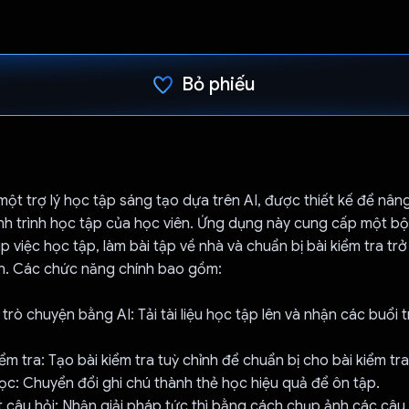
Bỏ phiếu
Đã bình chọn!
một trợ lý học tập sáng tạo dựa trên AI, được thiết kế để nân
nh trình học tập của học viên. Ứng dụng này cung cấp một bộ
p việc học tập, làm bài tập về nhà và chuẩn bị bài kiểm tra tr
n. Các chức năng chính bao gồm:
g trò chuyện bằng AI: Tải tài liệu học tập lên và nhận các buổi
iểm tra: Tạo bài kiểm tra tuỳ chỉnh để chuẩn bị cho bài kiểm tra
học: Chuyển đổi ghi chú thành thẻ học hiệu quả để ôn tập.
ết câu hỏi: Nhận giải pháp tức thì bằng cách chụp ảnh các câu 