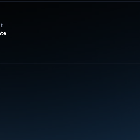
ật
ate