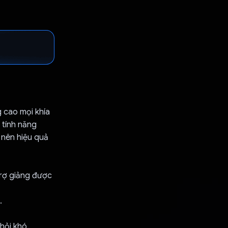
g cao mọi khía
 tính năng
ở nên hiệu quả
 trợ giảng được
.
hỏi khó.