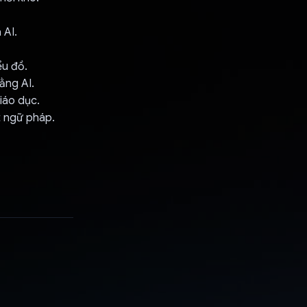
 AI.
ểu đồ.
bằng AI.
giáo dục.
t ngữ pháp.