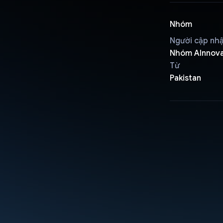
Nhóm
Người cập nh
Nhóm AInnov
Từ
Pakistan