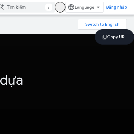
/
Đăng nhập
 dựa