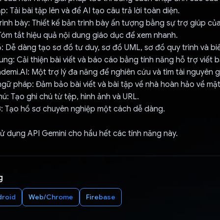
ập: Tải bài tập lên và để AI tạo câu trả lời toàn diện.
trình bày: Thiết kế bản trình bày ấn tượng bằng sự trợ giúp của
 Tóm tắt hiệu quả nội dung giáo dục để xem nhanh.
ồ: Dễ dàng tạo sơ đồ tư duy, sơ đồ UML, sơ đồ quy trình và bi
dung: Cải thiện bài viết và báo cáo bằng tính năng hỗ trợ viết 
cademi.AI: Một trợ lý đa năng để nghiên cứu và tìm tài nguyên 
 ngữ pháp: Đảm bảo bài viết và bài tập về nhà hoàn hảo về mặ
hú: Tạo ghi chú từ tệp, hình ảnh và URL.
ơ: Tạo hồ sơ chuyên nghiệp một cách dễ dàng.
ử dụng API Gemini cho hầu hết các tính năng này.
g
droid
Web/Chrome
Firebase