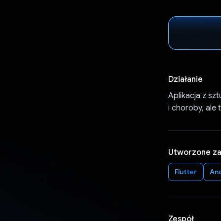
Działanie
Aplikacja z szt
i choroby, ale
Utworzone z
Flutter
An
Zespół