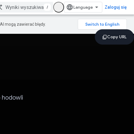
/
Zaloguj się
AI mogą zawierać błędy.
o hodowli