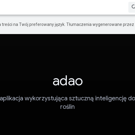
a treści na Twój preferowany język. Tłumaczenia wygenerowane przez 
adao
aplikacja wykorzystująca sztuczną inteligencję d
roślin