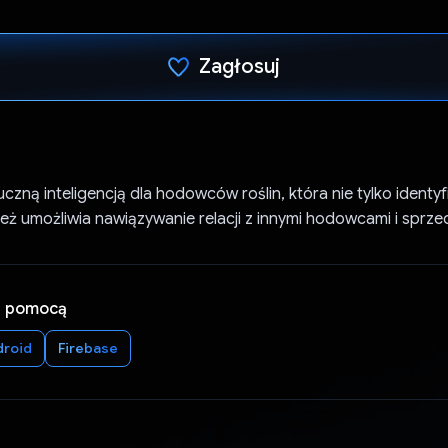
Zagłosuj
Głos oddany
uczną inteligencją dla hodowców roślin, która nie tylko identyfi
 też umożliwia nawiązywanie relacji z innymi hodowcami i spr
a pomocą
droid
Firebase