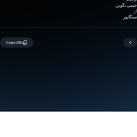
جیمی نگوین
از
سنگاپور