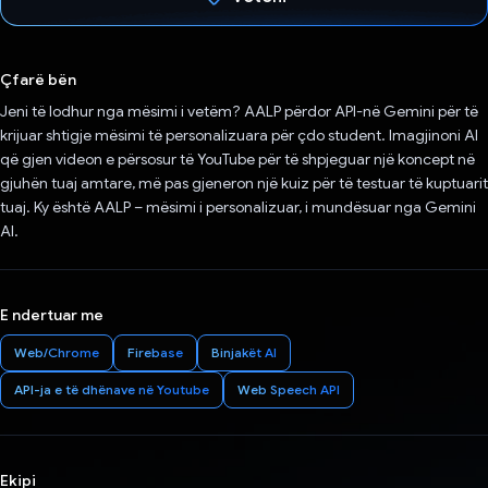
Votuar!
Çfarë bën
Jeni të lodhur nga mësimi i vetëm? AALP përdor API-në Gemini për të
krijuar shtigje mësimi të personalizuara për çdo student. Imagjinoni AI
që gjen videon e përsosur të YouTube për të shpjeguar një koncept në
gjuhën tuaj amtare, më pas gjeneron një kuiz për të testuar të kuptuarit
tuaj. Ky është AALP – mësimi i personalizuar, i mundësuar nga Gemini
AI.
E ndertuar me
Web/Chrome
Firebase
Binjakët AI
API-ja e të dhënave në Youtube
Web Speech API
Ekipi