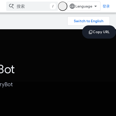
/
登录
ot
yBot