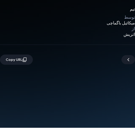
تیم
توسط
میکائیل باگماچی
از
اتریش