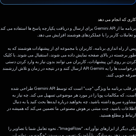
رای داد!
کاری که انجام می دهد
برنامه ما از Gemini API برای ارسال و دریافت یکپارچه پاسخ ها استفاده می کند
و تعاملات کاربر را با عملکردهای هوشمند افزایش می دهد.
پس از راه اندازی برنامه، کاربران با مجموعه ای از پیشنهادات هوشمند که به
طور برجسته در بالای صفحه نمایش داده می شوند، استقبال می شوند. با کلیک
کردن بر روی این پیشنهادات، کاربران می توانند بدون نیاز به وارد کردن دستی
درخواست ها را به API Gemini ارسال کنند و در نتیجه در زمان و تلاش ارزشمند
صرفه جویی کنند.
در قلب برنامه ما ویژگی "چت" است که توسط Gemini API طراحی شده
است، که مکالمات پویا را در مورد هر موضوعی تسهیل می کند. چه نیاز به
مشاوره سریع داشته باشید، چه بخواهید درباره ایده‌ها بحث کنید یا به دنبال
اطلاعات باشید، چت مبتنی بر هوش مصنوعی ما تضمین می‌کند که همیشه در
ارتباط و مطلع هستید.
یکی دیگر از ابزارهای نوآورانه، "ImageFlow"، نحوه تعامل شما با تصاویر را
تغییر می دهد. به سادگی با آپلود یک تصویر و پرسیدن "چگونه می توانم این