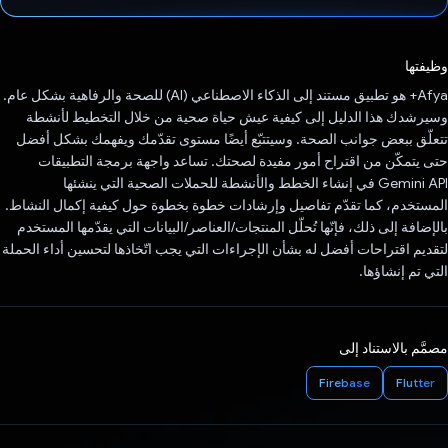
تم التصويت.
وظيفتها
Afya+ هو تطبيق مستند إلى الذكاء الاصطناعي (AI) للصحة والرفاهية بشكل عام.
وسيرشدك هذا الدليل إلى كيفية عيش حياة صحية من خلال التخطيط لأنشطة
تتعلّق ببعض جوانب الصحة. وسيتتبّع أيضًا مستوى تقدّمك ويفهمك بشكل أفضل
حتى يتمكّن من اقتراح أمور مفيدة لصحتك. تساعد واجهة برمجة التطبيقات
Gemini API في إنشاء الخطط والأنشطة للحملات الصحية التي ينشئها
المستخدم، كما تقدّم تفاصيل وإرشادات خطوة بخطوة حول كيفية إكمال النشاط.
بالإضافة إلى ذلك، فإنّها تُحلّل المنتجات/العناصر/البيانات التي يقدّمها المستخدم
لتقديم اقتراحات أفضل له بشأن الإجراءات التي يجب اتّخاذها لتحسين أداء الحملة
التي تم إنشاؤها.
مصمَّم بالاستناد إلى
Firebase
Flutter