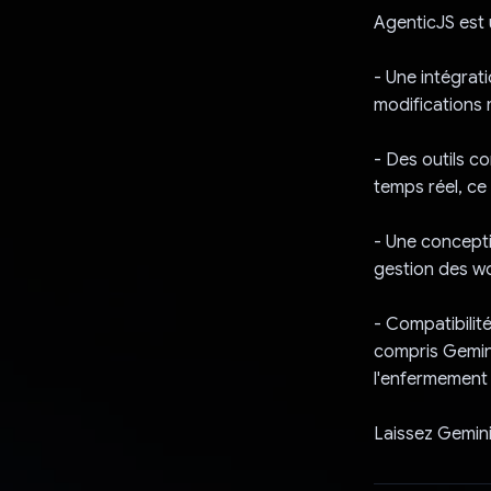
AgenticJS est
- Une intégrat
modifications 
- Des outils c
temps réel, ce 
- Une concepti
gestion des wo
- Compatibilit
compris Gemini,
l'enfermement 
Laissez Gemini