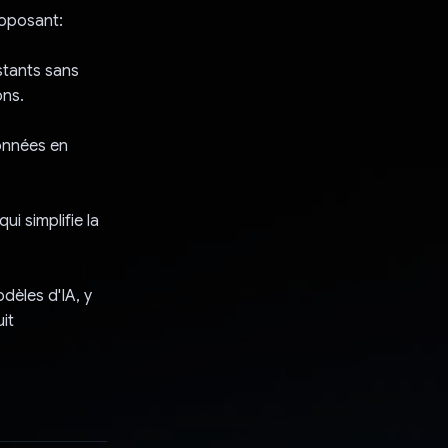
roposant:
stants sans
ons.
données en
i simplifie la
dèles d'IA, y
it