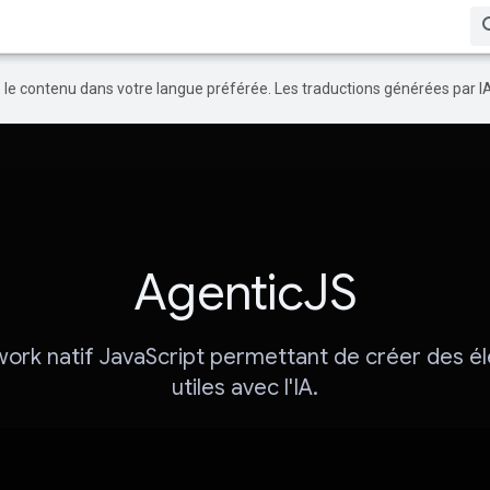
re le contenu dans votre langue préférée. Les traductions générées par I
AgenticJS
ork natif JavaScript permettant de créer des é
utiles avec l'IA.