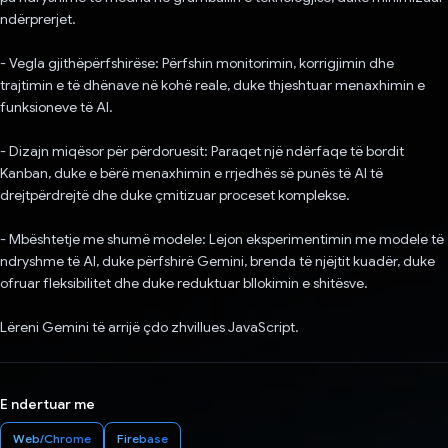
ndërprerjet.
- Vegla gjithëpërfshirëse: Përfshin monitorimin, korrigjimin dhe
trajtimin e të dhënave në kohë reale, duke thjeshtuar menaxhimin e
funksioneve të AI.
- Dizajn miqësor për përdoruesit: Paraqet një ndërfaqe të bordit
Kanban, duke e bërë menaxhimin e rrjedhës së punës të AI të
drejtpërdrejtë dhe duke çmitizuar proceset komplekse.
- Mbështetje me shumë modele: Lejon eksperimentimin me modele të
ndryshme të AI, duke përfshirë Gemini, brenda të njëjtit kuadër, duke
ofruar fleksibilitet dhe duke reduktuar bllokimin e shitësve.
Lëreni Gemini të arrijë çdo zhvillues JavaScript.
E ndertuar me
Web/Chrome
Firebase