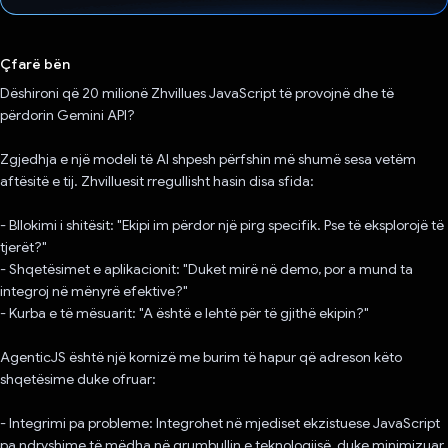
Votuar!
Çfarë bën
Dëshironi që 20 milionë Zhvillues JavaScript të provojnë dhe të
përdorin Gemini API?
Zgjedhja e një modeli të AI shpesh përfshin më shumë sesa vetëm
aftësitë e tij. Zhvilluesit rregullisht hasin disa sfida:
- Bllokimi i shitësit: "Ekipi im përdor një pirg specifik. Pse të eksplorojë të
tjerët?"
- Shqetësimet e aplikacionit: "Duket mirë në demo, por a mund ta
integroj në mënyrë efektive?"
- Kurba e të mësuarit: "A është e lehtë për të gjithë ekipin?"
AgenticJS është një kornizë me burim të hapur që adreson këto
shqetësime duke ofruar:
- Integrimi pa probleme: Integrohet në mjediset ekzistuese JavaScript
pa ndryshime të mëdha në grumbullin e teknologjisë, duke minimizuar